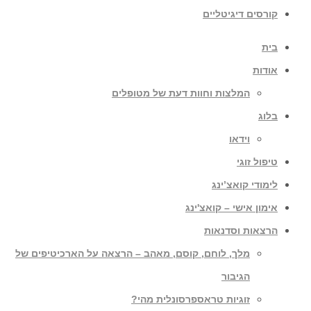
קורסים דיגיטליים
בית
אודות
המלצות וחוות דעת של מטופלים
בלוג
וידאו
טיפול זוגי
לימודי קואצ’ינג
אימון אישי – קואצ'ינג
הרצאות וסדנאות
מלך, לוחם, קוסם, מאהב – הרצאה על הארכיטיפים של
הגיבור
זוגיות טראספרסונלית מהי?