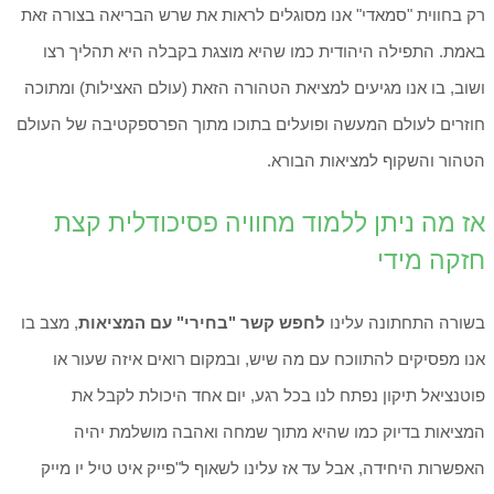
רק בחווית "סמאדי" אנו מסוגלים לראות את שרש הבריאה בצורה זאת
באמת. התפילה היהודית כמו שהיא מוצגת בקבלה היא תהליך רצו
ושוב, בו אנו מגיעים למציאת הטהורה הזאת (עולם האצילות) ומתוכה
חוזרים לעולם המעשה ופועלים בתוכו מתוך הפרספקטיבה של העולם
הטהור והשקוף למציאות הבורא.
אז מה ניתן ללמוד מחוויה פסיכודלית קצת
חזקה מידי
בשורה התחתונה עלינו
לחפש קשר "בחירי" עם המציאות
, מצב בו
אנו מפסיקים להתווכח עם מה שיש, ובמקום רואים איזה שעור או
פוטנציאל תיקון נפתח לנו בכל רגע, יום אחד היכולת לקבל את
המציאות בדיוק כמו שהיא מתוך שמחה ואהבה מושלמת יהיה
האפשרות היחידה, אבל עד אז עלינו לשאוף ל"פייק איט טיל יו מייק