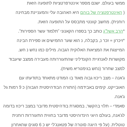
ממשי בעולם. ישנם מספר אינטרפרטציות לתופעה הזאת
(
האינטרפטציה של בוהם
היא האהובה עלי והמעניינת מבחינה
רוחנית). מחשב קוונטי מתבסס על התופעה הזאת.
*
הרב אשל"ג
כותב כך בספרו הקאנוני "תלמוד עשר הספירות".
*זיכרון = זכר נ, בקבלה, נ הוא שער החמישים או ספירת הבינה
המייצגת את המציאות האלוקית הגבוה. מילים כמו נחש נ חש,
מקושרות לאנרגיית הקונדליני שהתעוררותה מעבירה ממצב שיעבוד
למצב שחרור (נחש בגימטריא משיח).
ג'אנה – מצב ריכוז גבוה מאוד בו המודט מתאחד בתודעתו עם
האובייקט. קימים באבידמה (התורה הבודהיסטית הגבוה) כ 9 רמות גל
ג'אנה.
סאמדי – תלוי בהקשר, במסגרת בודהיסטית מדובר במצב ריכוז בדומה
לג'אנה, בעולם היוגי הינדוהיסטי מדובר בחווית התעוררות רוחנית
טוטלית. (על פי היוגה סוטרה של פטאנג'לי יש כ 6 סוגים שהאחרון