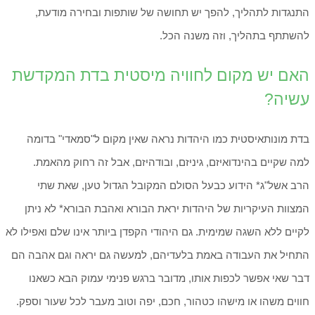
התנגדות לתהליך, להפך יש תחושה של שותפות ובחירה מודעת,
להשתתף בתהליך, וזה משנה הכל.
האם יש מקום לחוויה מיסטית בדת המקדשת
עשיה?
בדת מונותאיסטית כמו היהדות נראה שאין מקום ל"סמאדי" בדומה
למה שקיים בהינדואיזם, גיניזם, ובודהיזם, אבל זה רחוק מהאמת.
הרב אשל"ג* הידוע כבעל הסולם המקובל הגדול טען, שאת שתי
המצוות העיקריות של היהדות יראת הבורא ואהבת הבורא* לא ניתן
לקיים ללא השגה שמימית. גם היהודי הקפדן ביותר אינו שלם ואפילו לא
התחיל את העבודה באמת בלעדיהם, למעשה גם יראה וגם אהבה הם
דבר שאי אפשר לכפות אותו, מדובר ברגש פנימי עמוק הבא כשאנו
חווים משהו או מישהו כטהור, חכם, יפה וטוב מעבר לכל שעור וספק.