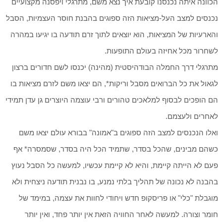
הכוונה איתה נכנסנו קובעת איך נצא משם, מתרגלי ויפסנה מקצועיים
נכנסים למצב העל-מציאות הזה ספוגים בהבנת חוסר העצמיות, הסבל
והארעיות של המציאות, הוא יוצאים לתוך זרם תודעה בו יגיעו במהרה
לשחרור מכל אחיזה בעולם התופעות.
מתרגלי דרך החמלה הבודהיסטית (מהינה) יכנסו לשם חדורים ברצון
לגאול את כל הברואים מסבל וריקות*, הם יצאו משם לזרם מציאות בו
הם הופכים לבסוף למלאכים טהורים ורבי עוצמה היוצרים גן עדן תמידי
לאחרים ולעצמם.
ואלו הנכנסים למצב הזה ספוגים ב"אמונה" בבורא עולם יצאו משם
כשהם מבינים, שהכל בסדר, שתמיד הכל היה בסדר, שסמסרה* אף
פעם לא הייתה קיימת, והיא לא קיימת עכשיו, למעשה כל הסבל נעוץ
בהבנה לא נכונה של תהליך בלתי נמנע, בו נבנית תודעה ניצחית ולא
מוגבלת "כלי" או פריסקופ חדש ויחודי לחוות את עצמה, במימד של
חומר וצורה. למעשה לאחר החוויה הזאת אין יותר פחד, ואין יותר