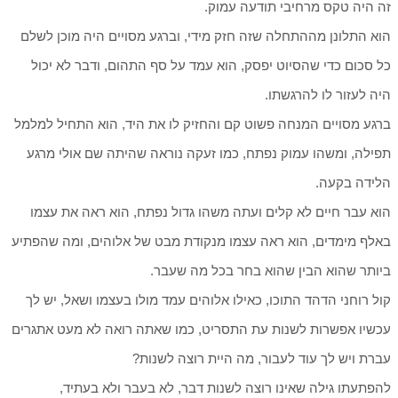
זה היה טקס מרחיבי תודעה עמוק.
הוא התלונן מההתחלה שזה חזק מידי, וברגע מסויים היה מוכן לשלם
כל סכום כדי שהסיוט יפסק, הוא עמד על סף התהום, ודבר לא יכול
היה לעזור לו להרגשתו.
ברגע מסויים המנחה פשוט קם והחזיק לו את היד, הוא התחיל למלמל
תפילה, ומשהו עמוק נפתח, כמו זעקה נוראה שהיתה שם אולי מרגע
הלידה בקעה.
הוא עבר חיים לא קלים ועתה משהו גדול נפתח, הוא ראה את עצמו
באלף מימדים, הוא ראה עצמו מנקודת מבט של אלוהים, ומה שהפתיע
ביותר שהוא הבין שהוא בחר בכל מה שעבר.
קול רוחני הדהד התוכו, כאילו אלוהים עמד מולו בעצמו ושאל, יש לך
עכשיו אפשרות לשנות עת התסריט, כמו שאתה רואה לא מעט אתגרים
עברת ויש לך עוד לעבור, מה היית רוצה לשנות?
להפתעתו גילה שאינו רוצה לשנות דבר, לא בעבר ולא בעתיד,