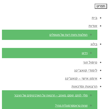
תפריט
בית
אודות
המלצות וחוות דעת של מטופלים
בלוג
וידאו
טיפול זוגי
לימודי קואצ’ינג
אימון אישי – קואצ'ינג
הרצאות וסדנאות
מלך, לוחם, קוסם, מאהב – הרצאה על הארכיטיפים של הגיבור
זוגיות טראספרסונלית מהי?