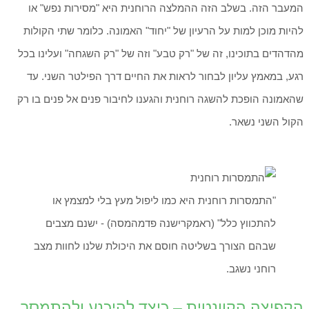
המעבר הזה. בשלב הזה ההמלצה הרוחנית היא "מסירות נפש" או
להיות מוכן למות על הרעיון של "יחוד" האמונה. כלומר שתי הקולות
מהדהדים בתוכינו, זה של "רק טבע" וזה של "רק השגחה" ועלינו בכל
רגע, במאמץ עליון לבחור לראות את החיים דרך הפילטר השני. עד
שהאמונה הופכת להשגה רוחנית והגענו לחיבור פנים אל פנים בו רק
הקול השני נשאר.
"התמסרות רוחנית היא כמו ליפול מעץ בלי למצמץ או
להתכווץ כלל" (ראמקרישנה פדמהמסה) - ישנם מצבים
שבהם הצורך בשליטה חוסם את היכולת שלנו לחוות מצב
רוחני נשגב.
הקפיצה הקוונטית – כיצד להיכנע ולהתמסר