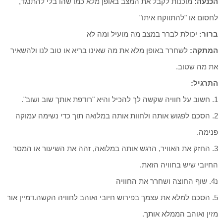
הכנעה:
מוכנות לקבל את המצב באופן מלא כמו שהו בלי להתנגד,
לחסום או "להתווקח איתו"
ברור:
יכולת לברר במצב מה מועיל ומה לא
המתקה:
לשחרר באופן מלא את מה שאינו בריא או טוב לנו ולהשאיר
את מה שטוב.
התרגיל:
1. חשוב על חוויה שקשה לך להכיל והיא "רודפת אותך שוב ושוב".
2. הסכם לפגוש אותה ולחוות אותה במלואה תוך כדי נשימה עמוקה
פנימה.
3. החזק את האוויר, הרגש אותה במלואה, זהה את השיעור או המסר
החיובי שיש בחוויה הזאת.
נ4. שוף החוצה ושחרר את החוויה
5. הסכם למלא את עצמך בפירוש חיובי ואוהב לחוויה הקשה.דמיין אור
מזין ואוהב הממלא אותך.