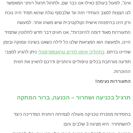
איט", לפעול בעולם כאילו אנו כבר שם, ולתרגל תרגול רוחני המאפשר
לנו הצצות למצב העתידי הזה עד שלבסוף נגלה שהוא תמיד היה נוכח
ורק הינו בהיפנוזה אישית וקולקטיבית שיש משהו אחר. למעשה
התעוררות מאוד דומה להיזכרות*, אנו חווים דבר חדש לחלוטין שתמיד
היינו, ולמעשה הוא המציאות שלנו כל לילה כשאנו בשינה עמוקה ובזמן
שהיינו ברחם.
בתהליכי אימון לחיים טראנספרסונלי
ניתן להגיע למצבי
תודעה מורחבת בכלים טיפוליים ורוחניים ודרכם להאיץ את חווית
ההזכרות.
התעוררות נעימה!
תרגיל בכניעה ושחרור – הכנעה, ברור המתקה
בחסידות מוזכרת טכניקה מעולה לצמיחה רוחנית המדריכה כיצד
להשתחרר. היא מציגה 3 שלבים והם: