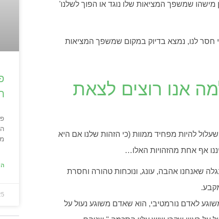
 מישהו שמשפך המציאות שלו נוגד או הפוך לשלנו'
 חסר לנו, נמצא בדיוק במקום שמשפך המציאות
פ
מה אנו רוצים לצאת
ה
פס
הד
עלול להיות מפחיד ממוות (כי הזהות שלנו אם היא
מב
יננו אף אחת מהזהויות האלו…
המ
לה שאנחנו אהבה, עונג, ונוכחות טהורה וחסרת
מקבע.
25
שוגע לאדם נורמטיבי, הוא שאדם משוגע נעול על