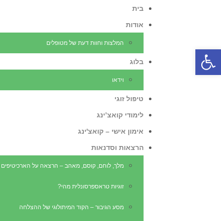
בית
אודות
המלצות וחוות דעת של מטופלים
פתח סרגל נגישות
בלוג
וידאו
טיפול זוגי
לימודי קואצ’ינג
אימון אישי – קואצ'ינג
הרצאות וסדנאות
מלך, לוחם, קוסם, מאהב – הרצאה על הארכיטיפים ש
זוגיות טראספרסונלית מהי?
מסע הגיבור – הקוד המיתולוגי של ההצלחה