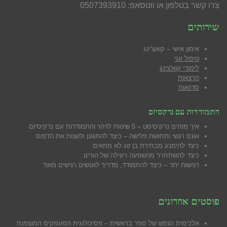
צרו קשר בטלפון או ווטסאפ: 0507393910
שירותים
אימון אישי – קואצ'ינג
טיפול זוגי
לימודי קוא'צינג
הרצאות
סדנאות
התמודדות עם נרקסיזם
איך מזהים נרקיסיסט – 5 שיטות לזיהוי והתמודדות עם נרקיסיזם
אונס רגשי ותחושת פלישה – כיצד להתגונן ולשנות את הדפוס
כיצד להימנע מבח
ירת בן זוג לא מתאים
כיצד להשתחרר מהשפעה רעילה של הורינו
רגישות יתר – כיצד להתמודד, מדריך לאנשים רגישים מאוד
פוסטים אחרונים
אלכימית הנפש של ספר בראשית – פסיכולוגית המעמקים המוצפנת