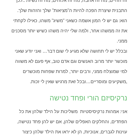
זה החיים, מה זה אהבה, מה זה אלוהים, מה זה נשיות ..לכן
התבנית שיצרת הפכה להיות ה"מציאות" שלך והזהות שלך.
הוא: גם יש לי המון אשמה כשאני "משיג" משהו, כאילו לקחתי
את זה ממשהו אחר, ולמה שלי יהיה משהו כשיש יותר מסכנים
ממני.
ובכלל יש לי תחושה שלא מגיע לי שום דבר… ואני יודע שאני
מוכשר יותר מרוב האנשים וגם אדם טוב, אף פעם לא משווה
למי שמוצלח ממני, ורבים יותר, למרות שפחות מוכשרים
,משקיעים ומוסריים…ובכל זאת מרגיש שאין לי זכות.
נרקיסיזם הורי ופחד נטישה
אני: אמהות נרקיסיסטיות משליכות על הילד שלהן את כל
הפחדים, והחלקים האפלים שלהן, אם יש להן פחד נטישה,
עוינות לגברים, אנוכיות, הן לא יראו את הילד שלהן כיצור