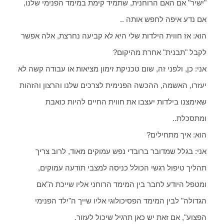
"ישיר" אם האם הרוחנית, שתמיד קימת במימד הפנימי שלנו,
אם נדע איפה לחפש אותה ..
הוא: אז חווית הילדות שלי היא לא קביעה נחרצת, אלה אפשר
לקבל "תבנית" אחרת מהיקום?
אני: כן, ולפני זה, שום טכניקת זימון מציאות או עבודה קשה לא
יעזרו, האשמה, ההכשה הפנימית לצרכים שלנו והרצון והזהות
שאימצנו בילדות יעצבו את חווית החיים להיות כואבת
ומתסכלת..
הוא: איך מתחילים?
אני: בגלל שמדובר ברובדי נפש עמוקים מאוד, לרוב צריך
תהליך טיפול רגשי הכולל כניסה למצבי תודעה עמוקים,
ומטפל היודע לחבר בין המימד הרוחני אליו שייכת ה"אם
הגדולה" לבין המימד הפסיכולוגי אליו שייך ה"ילד הפנימי
הפצוע", אם זאת יש כאן תרגיל שיכול לעזור.