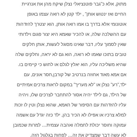
מתוק, אלא כ"גבר פוטנציאלי נצלן שיקח מהן את אנרגיית
החיים ואז ינטוש אותן" , ילד קטן לא רואה עצמו באופן
אוטונומי אלא בדרך בו אמו רואה אותן, הוא יצטרך להזדהות
עם ההשלכה שלה, או להכיר שאמא היא יצור פגום וילדותי
שאין לסמוך עליו, דבר שאינו מסוגל לעשות, אותן חלקים
טובים בתוכו שאמו לא רואה, הוא גם לא יראה, וחלקים שלה
שהיא משליכה עליו, הוא יאלץ לגלם או לחוש כי קיימים בו.
אם אמא מאוד אחוזה בנרטיב של קורבן,חסר אונים, עם
ילד,"רע" נצלן או "לא מעריך" במקום לראות צרכים אמיתיים
של הילד, גם לילד יהיה אסור להתחבר לצרכים שלו, ויהיה
עליו להזדהות עם הסיפור של האמא, שהוא נצלן וטין לו זכות
למלא צרכיו או אפילו לא הכיר בהן, ילד כזה יגדל עם אשמה
עמוקה וחוסר יכולת לחמלה ואהבה עצמית… למרות שכמובן
לא עשה דבר שמצדיק את זה… לפחות בגלגול הזה.