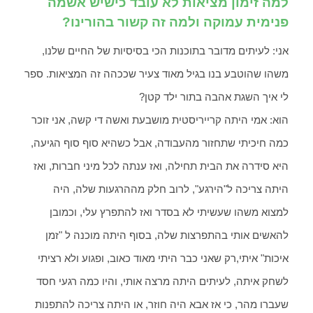
למה זימון מציאות לא עובד כישיש אשמה
פנימית עמוקה ולמה זה קשור בהורינו?
אני: לעיתים מדובר בתוכנות הכי בסיסיות של החיים שלנו,
משהו שהוטבע בנו בגיל מאוד צעיר שככהה זה המציאות. ספר
לי איך השגת אהבה בתור ילד קטן?
הוא: אמי היתה קרייריסטית מושבעת ואשה די קשה, אני זוכר
כמה חיכיתי שתחזור מהעבודה, אבל כשהיא סוף סוף הגיעה,
היא סידרה את הבית תחילה, ואז ענתה לכל מיני חברות, ואז
היתה צריכה ל"הירגע", לרוב חלק מההרגעות שלה, היה
למצוא משהו שעשיתי לא בסדר ואז להתפרץ עלי, וכמובן
להאשים אותי בהתפרצות שלה, בסוף היתה מוכנה ל "זמן
איכות" איתי,רק שאני כבר היתי מאוד כאוב, ופגוע ולא רציתי
לשחק איתה, לעיתים היתה מרצה אותי, והיו כמה רגעי חסד
שעברו מהר, כי אז אבא היה חוזר, או היתה צריכה להתפנות