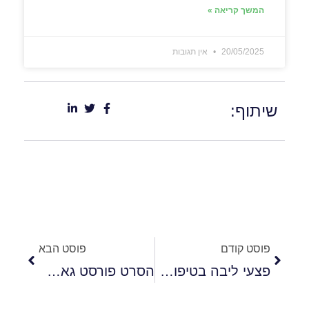
המשך קריאה »
20/05/2025
אין תגובות
שיתוף:
פוסט קודם
פוסט הבא
פצעי ליבה בטיפול זוגי – למה דווקא באהבה הכי גדולה יש הכי הרבה הרס
הסרט פורסט גאמפ ניתוח פסיכולוגי