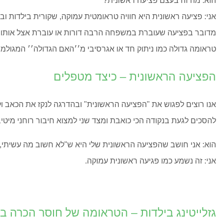
הוא: מה זה בעצם פציעה ראשונית?
אני: פציעה ראשונית היא חוויה טראומטית עמוקה, שקורית בילדות ו
מדובר בפציעה שעוברת במשפחה הרבה דורות או עוברת אצל אותו אדם
טראומה גדולה כמו ניתוק חד או אגרסיבי מ׳׳האם הגדולה׳׳ המגולמ
הפציעה הראשונית – כיצד מטפלים
אנו רוצים לפגוש את "הפציעה הראשונית" ובהדרגה לנקז את הכאב ו
להסכים לגעת בנקודה הכי כואבת ומצד שני למצוא חיבור רוחני מיטיב
הוא: אני חושב שהפציעה הראשונית שלי היא ש"לא חשוב מה עשיתי, ל
אני: זה נשמע כמו פגיעה ראשונית עמוקה.
גזלייטינג בילדות – הטראומה של חוסר הכרה ב