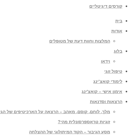
קורסים דיגיטליים
בית
אודות
המלצות וחוות דעת של מטופלים
בלוג
וידאו
טיפול זוגי
לימודי קואצ’ינג
אימון אישי – קואצ'ינג
הרצאות וסדנאות
מלך, לוחם, קוסם, מאהב – הרצאה על הארכיטיפים של הגי
זוגיות טראספרסונלית מהי?
מסע הגיבור – הקוד המיתולוגי של ההצלחה