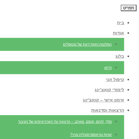
תפריט
בית
אודות
המלצות וחוות דעת של מטופלים
בלוג
וידאו
טיפול זוגי
לימודי קואצ’ינג
אימון אישי – קואצ'ינג
הרצאות וסדנאות
מלך, לוחם, קוסם, מאהב – הרצאה על הארכיטיפים של הגיבור
זוגיות טראספרסונלית מהי?