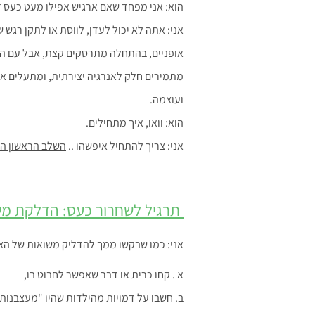
הוא: אני מפחד שאם ארגיש אפילו מעט כעס ז
אני: אתה לא יכול לעדן, לווסת או לתקן רגש 
אופניים, בהתחלה מתרסקים קצת, אבל עם הזמ
מתמירים חלק לאנרגיה יצירתית, ומתעלים את
ועוצמה.
הוא: וואו, איך מתחילים.
אני: צריך להתחיל איפשהו ..
השלב הראשון הו
תרגיל לשחרור כעס: הדלקת מש
אני: כמו שבקשו ממך להדליק משואות של הצט
א . קחו כרית או דבר שאפשר לחבוט בו,
ב. חשבו על דמויות מהילדות שהיו "מעצבנות", 