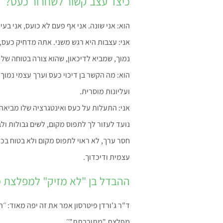
כיצד עצב קשור לשחרור כעס?
הוא: אני שונה. אני אף פעם לא כועס, אני בעי
אני: עצבות היא רגש משני. אתה מדחיק כע
נמוך, שמביא לדיכאון, שהוא צורה בטוחה של 
הוא: מה הקשר בן דיכוי כעס וערך עצמי נמוך
ועליונות מוסרית.
אני: התעלות על כעס ואינטגרציה שלו מביאה 
נועד לעזור לך לתפוס מקום, לשים גבולות ול
חסר ערך, לא ראוי לתפוס מקום ולא בטוח בכ
עצמית ודיכדוך.
ההבדל בן "לא מזיק" למפלצת 
ד"ר ג'ורדן פיטרסון אמר את זה יפה מאוד: ׳׳ה
מפלצת "מתורבתת"׳׳.