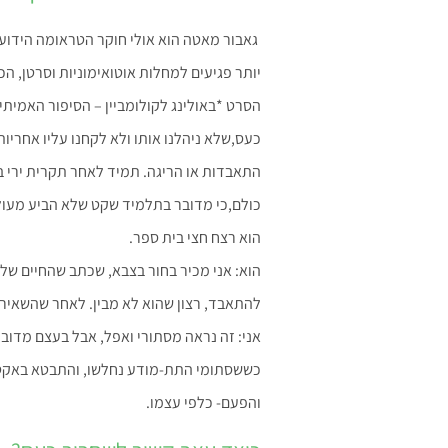
גאבור מאטה הוא אולי חוקר הטראומה הידוע 
יותר פגיעים למחלות אוטואימוניות וסרטן, 
הסרט *באולינג לקולומביין – הסיפור האמיתי*
כעס,שלא ניהלנו אותו ולא לקחנו עליו אחריו
התאבדות או הריגה. תמיד לאחר תקרית ירי 
כולם,כי מדובר בתלמיד שקט שלא הביע מעול
הוא רצח חצי בית ספר.
הוא: אני מכיר בחור בצבא, שכתב שהחיים שלו 
להתאבד, רצון שהוא לא מבין. לאחר שהשאיר
אני: זה נראה מסתורי ואפל, אבל בעצם מדו
כששסתומי התת-מודע נחלשו, והתבטא באקט ש
והפעם- כלפי עצמו.