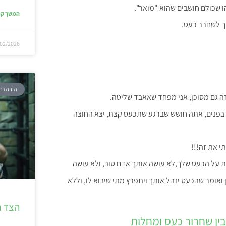
ו שכולם חושבים שהוא "מואר".
המשך קר
ך לשחרר כעס.
02/2026
הורה נר
 זה גם מסוכן, אני מפחד שאאבד שליטה.
ש בפנים, אתה חושש שברגע שתכעס קצת, יצא החוצה
י את זה!!!
ות על הכעס שלך,לא עושה אותך אדם טוב, ולא עושה
אומר שהכעס ינהל אותך ויתפרץ מתי שיבוא לו, וללא
הצד ה
ין שחרור כעס ומחלות