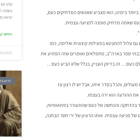
מהו הצד
נשמה הנ
ביותר בימינו, הוא מצביע שאנשים המדחיקים כעס,
יציאה מ
הכעס שאתה מדחיק מופנה לפגיעה עצמית.
.
המשך קר
ת גם עלול להתבטא בפעילות קיצונית ואלימה, כמו
06/2025
בבתי ספר בארה"ב, מתפלאים ואומרים שזה הפתיע את
ם כעס… זה בדיוק העניין, בגלל שלא הביע כעס…
וידאו בל
מעולים, והכל בסדר איתו, אבל יש לו רצון עז
 את ההודעה הוא ירה בעצמו.
בר בהדחקה והכחשה של כעס שהתעורר בפתאומיות,
ל פגיעה עצמית. אותו הרעיון של ירי חסר הבחנה,