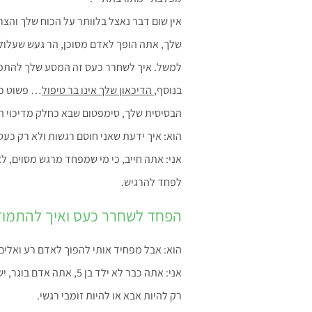
אין שום דבר נאצל בלוותר על הכוח שלך והצ
שלך, אתה הופך לאדם מסוכן, הר געש שעלול 
למשל. איך לשחרר כעס זה המסע שלך להתפ
בנוסף,
הדיכאון שלך אינו בר טיפול
… פשוט כי 
הבסיסית שלך, סימפטום שבא כחלק מדיכוי הר
הוא: איך ידעת שאני חוסם רגשות ולא רק כעס
אני: אתה חייב, כי מי שמפחד מרגש מסוים, לא
לפחד להרגיש.
הפחד לשחרר כעס ואיך להתמוד
הוא: אבל מפחיד אותי להפוך לאדם רע ואלים כ
אני: אתה כבר לא ילד בן 5
רק להיות אבא או להיות זומבי רגשי.