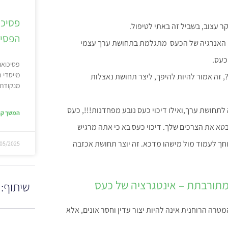
פסיכו
קר עצוב, בשביל זה באתי לטיפול.
הפסיכ
ס, האנרגיה של הכעס מתגלמת בתחושת ערך עצמי
כעס.
פסיכואנל
מייסדי 
?, זה אמור להיות להיפך, ליצר תחושת נאצלות
מנקודת 
לתחושת ערך,ואילו דיכוי כעס נובע מפחדנות!!!, כעס
המשך קר
בטא את הצרכים שלך. דיכוי כעס בא כי אתה מרגיש
וחך לעמוד מול מישהו מדכא. זה יוצר תחושת אכזבה
05/2025
מתורבתת – אינטגרציה של כעס
שיתוף:
מטרה הרוחנית אינה להיות יצור עדין וחסר אונים, אלא