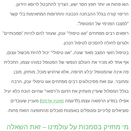
הוא פחות או יותר חפץ חסר ישע, הצריך להתבטל לרופא הידען.
הריפוי קורה בגלל ההבחנה הנכונה והתרופות המתאימות בלי קשר
"למצבו הפנימי של המטופל".
רופאים רבים מפתחים "אגו טיפולי" ענק, שעוזר להם להיות "סמכותיים"
ולגרום לחולה להסכים לטיפול הנכון.
בטיפול רגשי המצב מאוד שונה, "אגו טיפולי" יכול להיות מכשול עצום,
אף אחד לא מכיר את העולם הנפשי של המטופל כמוהו עצמו, התכלית
פה אינה שהמטופל יבלע תרופה, אלא שירגיש מוכל, מוחזק, מובן
ומחובר. עם זאת פסיכולוגים רבים מפתחים אגו טיפולי ענק, הרבה
בגלל המסלול שעדין מעתיק את הדגם ה"רפואי" שהיום הוכח כלא יעיל
אפילו במדע הרפואה עצמו.(לדוגמה
פאטץ אדמס
) מעניין שעובדים
סוציאלים קליניים ומטפלים באומנות סובלים מהתופעה הזאת פחות.
מי מחזיק בסמכות על עולמינו – זאת השאלה