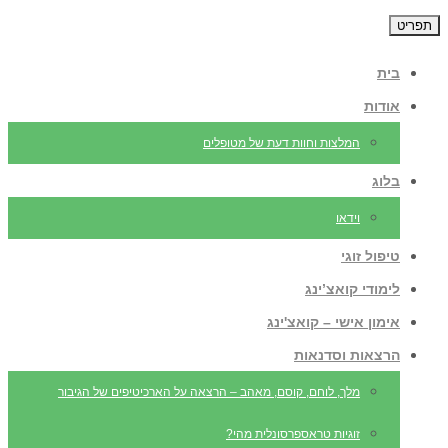
תפריט
בית
אודות
המלצות וחוות דעת של מטופלים
בלוג
וידאו
טיפול זוגי
לימודי קואצ’ינג
אימון אישי – קואצ'ינג
הרצאות וסדנאות
מלך, לוחם, קוסם, מאהב – הרצאה על הארכיטיפים של הגיבור
זוגיות טראספרסונלית מהי?