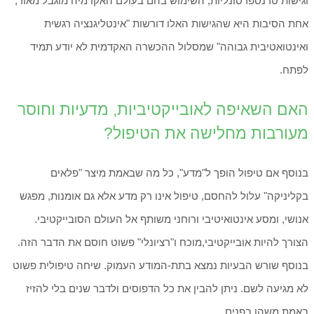
וגישות טרנספרסונליות, השימוש בהם בעולם האקדמיה מוגבל מאוד,
אחת הסיבות היא שהגישות האלו דורשות "אינטליגנציה רגשית
ואינטואטיבית גבוהה" שמסלול ההכשרה האקדמית לא יודע תמיד
לפתח.
האם השאיפה לאובייקטיביות, מדעיות וחוסר
מעורבות מחלישה את הטיפול?
בנוסף אם טיפול הופך ל"מדע", כל מה שבאמת מיצר "פלאים
בקליניקה" עלול להחסם, טיפול אינו רק מדע אלא גם אומנות, מפגש
אנושי, ומסע אינטואיטיבי ורוחני משותף אל העולם הסובייקטיבי.
הצורך להיות אובייקטיבי,מוכח ו"רציונלי" פשוט חוסם את הדבר הזה.
בנוסף שורש הבעיות נמצא בתת-המודע העמוק. שיחה טיפולית פשוט
לא מגיעה לשם. ניתן להבין את כל הדפוסים ולדבר שנים בלי להזיז
באמת משהו בפנים.