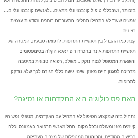
(וחלקם יודו בזה) שאלו שטובים, הם לרוב טובים, למרות ההכשרה ולא
בזכותה, ושבכללי טיפול קונבנציונלי מתאים…לאנשים קונבנציונליים…
אנשים שעוד לא התחילו תהליכי התעוררות רוחנית ומודעות עצמית
רצינית.
קצת כמו ההבדל בין תעשיית התרופות, לרפואה טבעית, המטרה של
תעשיית התרופות אינה בהכרח ריפוי אלא הקלה בסימפטומים
והשארת המטופל לנצח נזקק ..ומשלם, רפואה טבעית במיטבה
מדריכה לסגנון חיים מאוזן ושינוי גישה כללי הגורם לכך שלא נזדקק
לתרופות.
האם פסיכולוגיה היא התקדמות או נסיגה?
נתחיל בזה שמקצוע הטיפול לא התחיל עם האקדמיה, מטפלי נפש היו
קיימים מאז ומעולם ובכל מקום, החל מאנשי הרפואה באמזונס וכלה
ברישים ההודיים, והכוהנות המטפלות של מצרים העתיקה.