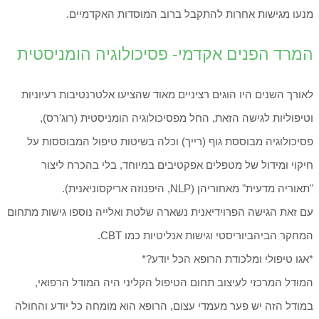
מנעו מגישות אחרות להתקבל ברוב המוסדות האקדמיים.
המרד הפנים אקדמי- פסיכולוגיה הומניסטית
לאורך השנים היו הוגים רציניים מאוד שהציעו אלטרנטיבות רעיוניות
וטיפוליות לגישה הזאת, החל מפסיכולוגיה הומניסטית (רוג'רס),
פסיכולוגיה מבוססת גוף (רייך) וכלה בשיטות טיפול המבוססות על
חיקוי ומידול של מטפלים אפקטיבים במיוחד, בלי בהכרח ליצור
"תאוריה מדעית" מאחוריהן (NLP, היפנוזה אריקסוניאנית).
עם זאת הגישה הפרוידיאנית נשארה שלטת ואלייה נוספו גישות מתחום
המחקר הביהביוריסטי וגישות אנליטיות כמו CBT.
*אגו טיפולי ומלכודת הרופא הכל יודע?*
המודל המרכזי לעיצוב תחום הטיפול הקליני היה המודל הרפואי,
במודל הזה יש פער מעמדי עצום, הרופא הוא מומחה כל יודע והחולה