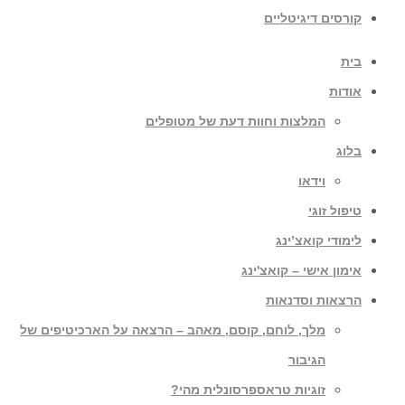
קורסים דיגיטליים
בית
אודות
המלצות וחוות דעת של מטופלים
בלוג
וידאו
טיפול זוגי
לימודי קואצ’ינג
אימון אישי – קואצ'ינג
הרצאות וסדנאות
מלך, לוחם, קוסם, מאהב – הרצאה על הארכיטיפים של
הגיבור
זוגיות טראספרסונלית מהי?