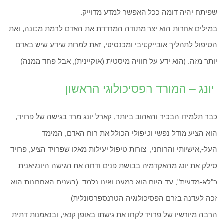
שפיתח יהיה דומה ככל האפשר למדע מדוייק.
במילים אחרות הוא יצר מתודה המרדדת את האדם לרמת מכונה, ואת
הטיפול לתהליך אובייקטיבי ומכנסיטי, זאת למרות שידע שיש באדם
יותר מזה. (הוא ידע על חוויה מיסטית (אוקיינית), אבל פחד ממנה)
יונג – המורד הפסיכולוגי הראשון
כבר תלמידו הבכיר והאהוב ביותר, קארל יונג מרד בגישה של פרויד,
הוא הציע מודל נפשי וטיפולי הכולל את רוח האדם, המימד
העל-,אישיותי והרוחני, וצורות טיפול יעילות מאלו שפרויד הציע, פרויד
סילק את יונג מהאקדמיה בבושת פנים ודחה את הגישה היונגיאנית
כ"לא-מדעית", עד היום הוא כמעט ואינו נלמד. (בשנים האחרונות הוא
זכה לעדנה בזרם הפסיכולוגיה הטרנספרסונלית)
הרבה מיורשיו של פרויד לקחו את גישתו באופן קנאי, ובנאמנות דתית