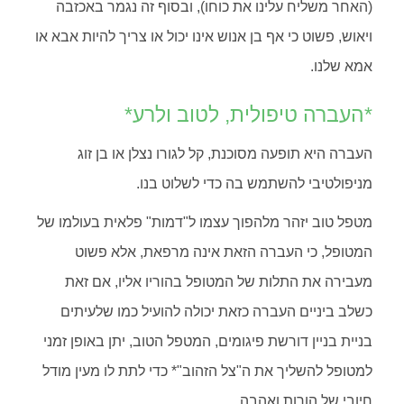
(האחר משליח עלינו את כוחו), ובסוף זה נגמר באכזבה
ויאוש, פשוט כי אף בן אנוש אינו יכול או צריך להיות אבא או
אמא שלנו.
*העברה טיפולית, לטוב ולרע*
העברה היא תופעה מסוכנת, קל לגורו נצלן או בן זוג
מניפולטיבי להשתמש בה כדי לשלוט בנו.
מטפל טוב יזהר מלהפוך עצמו ל"דמות" פלאית בעולמו של
המטופל, כי העברה הזאת אינה מרפאת, אלא פשוט
מעבירה את התלות של המטופל בהוריו אליו, אם זאת
כשלב ביניים העברה כזאת יכולה להועיל כמו שלעיתים
בניית בניין דורשת פיגומים, המטפל הטוב, יתן באופן זמני
למטופל להשליך את ה"צל הזהוב"* כדי לתת לו מעין מודל
חיובי של הורות ואהבה.