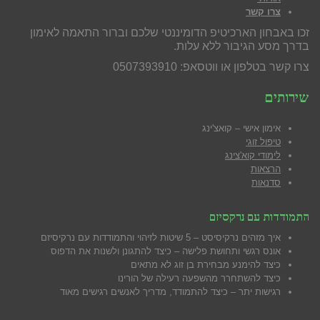
צרו קשר
זכו באבחון הארכיטיפ הדומיננטי שלכם וברור התאמה לאימון
בדרך מסע הגיבור ללא עלות.
צרו קשר בטלפון או ווטסאפ: 0507393910
שירותים
אימון אישי – קואצ'ינג
טיפול זוגי
לימודי קוא'צינג
הרצאות
סדנאות
התמודדות עם נרקסיזם
איך מזהים נרקיסיסט – 5 שיטות לזיהוי והתמודדות עם נרקיסיזם
אונס רגשי ותחושת פלישה – כיצד להתגונן ולשנות את הדפוס
כיצד להימנע מבח
ירת בן זוג לא מתאים
כיצד להשתחרר מהשפעה רעילה של הורינו
רגישות יתר – כיצד להתמודד, מדריך לאנשים רגישים מאוד