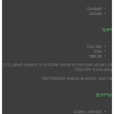
Facebook
YouTube
ראשי
עמוד הבית
אודותי
צרו קשר
זכו באבחון הארכיטיפ הדומיננטי שלכם וברור התאמה לאימון בדרך
מסע הגיבור ללא עלות.
צרו קשר בטלפון או ווטסאפ: 0507393910
שירותים
אימון אישי – קואצ'ינג