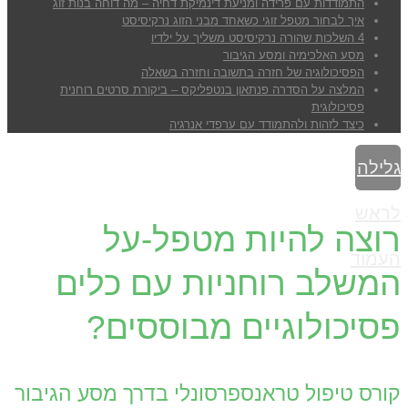
התמודדות עם פרידה ומניעת דינמיקת דחיה – מה דוחה בנות זוג
איך לבחור מטפל זוגי כשאחד מבני הזוג נרקיסיסט
4 השלכות שהורה נרקיסיסט משליך על ילדיו
מסע האלכימיה ומסע הגיבור
הפסיכולוגיה של חזרה בתשובה וחזרה בשאלה
המלצה על הסדרה פנתאון בנטפליקס – ביקורת סרטים רוחנית
פסיכולוגית
כיצד לזהות ולהתמודד עם ערפדי אנרגיה
גלילה
לראש
רוצה להיות מטפל-על
העמוד
המשלב רוחניות עם כלים
פסיכולוגיים מבוססים?
קורס טיפול טראנספרסונלי בדרך מסע הגיבור