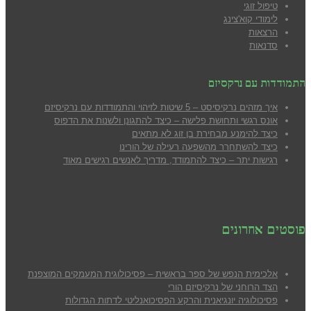
טיפול זוגי
לימודי קוא'צינג
הרצאות
סדנאות
התמודדות עם נרקסיזם
איך מזהים נרקיסיסט – 5 שיטות לזיהוי והתמודדות עם נרקיסיזם
אונס רגשי ותחושת פלישה – כיצד להתגונן ולשנות את הדפוס
כיצד להימנע מבח
ירת בן זוג לא מתאים
כיצד להשתחרר מהשפעה רעילה של הורינו
רגישות יתר – כיצד להתמודד, מדריך לאנשים רגישים מאוד
פוסטים אחרונים
אלכימית הנפש של ספר בראשית – פסיכולוגית המעמקים המוצפנת
הצד הרוחני של נרקיסיזם הורי
פסיכולוגיה יונגיאנית והרקע הפסיכואנליטי לדתות הגדולות