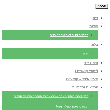
תפריט
בית
אודות
המלצות וחוות דעת של מטופלים
בלוג
וידאו
טיפול זוגי
לימודי קואצ’ינג
אימון אישי – קואצ'ינג
הרצאות וסדנאות
מלך, לוחם, קוסם, מאהב – הרצאה על הארכיטיפים של הגיבור
זוגיות טראספרסונלית מהי?