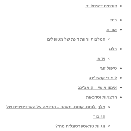
קורסים דיגיטליים
בית
אודות
המלצות וחוות דעת של מטופלים
בלוג
וידאו
טיפול זוגי
לימודי קואצ’ינג
אימון אישי – קואצ'ינג
הרצאות וסדנאות
מלך, לוחם, קוסם, מאהב – הרצאה על הארכיטיפים של
הגיבור
זוגיות טראספרסונלית מהי?