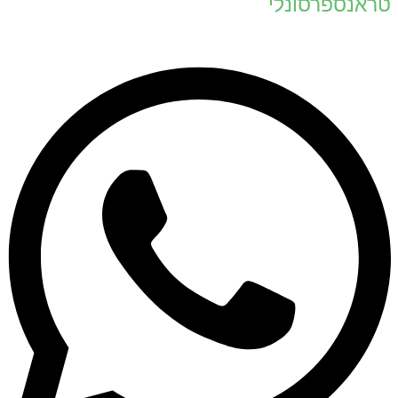
טראנספרסונלי