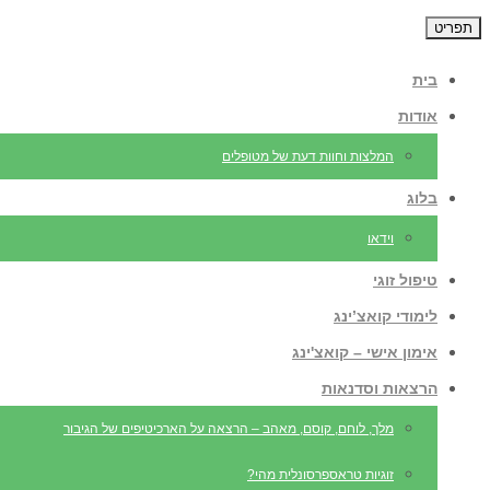
תפריט
בית
אודות
המלצות וחוות דעת של מטופלים
בלוג
וידאו
טיפול זוגי
לימודי קואצ’ינג
אימון אישי – קואצ'ינג
הרצאות וסדנאות
מלך, לוחם, קוסם, מאהב – הרצאה על הארכיטיפים של הגיבור
זוגיות טראספרסונלית מהי?