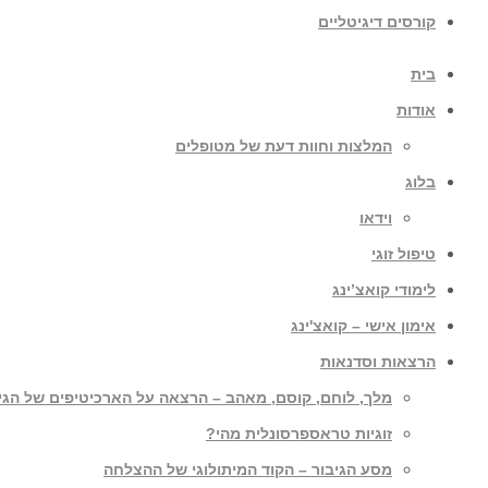
קורסים דיגיטליים
בית
אודות
המלצות וחוות דעת של מטופלים
בלוג
וידאו
טיפול זוגי
לימודי קואצ’ינג
אימון אישי – קואצ'ינג
הרצאות וסדנאות
מלך, לוחם, קוסם, מאהב – הרצאה על הארכיטיפים של הגי
זוגיות טראספרסונלית מהי?
מסע הגיבור – הקוד המיתולוגי של ההצלחה