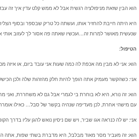
הוא הבין שזאת מניפולציה רגשית אבל לא ממש קלט עדין איך זה עבד
היא היתה חייבת להחזיר אותו, ועשתה כל טריק שבספר ובסוף הצליח
שנעשית מאושר למרות זה…ועכשיו שאתה פה אסור לך לעזוב אותי א
הטיפול:
הוא: אני לא מבין מה אכפת לה כמה שעות אני עובד ביום, או איזה מכ
אני: כשהקשר מעמיק אתה הופך להיות חלק מהזהות שלה ולכן הכישלו
הוא: זה נורא, היא לא בוחרת בי לגמרי אבל גם לא משחררת, ואני 
עם מישהי אחרת, לכן מעדיפה שנהיה בקשר של סבל… כאילו אומרת
אני: יש לה כנראה אגו שביר, ויש שם ניסיון נואש להגן עליו בדרך הק
הוא: זה מעביר מסר מאוד מבלבל, היא מדברת בשתי שפות, אתה הד