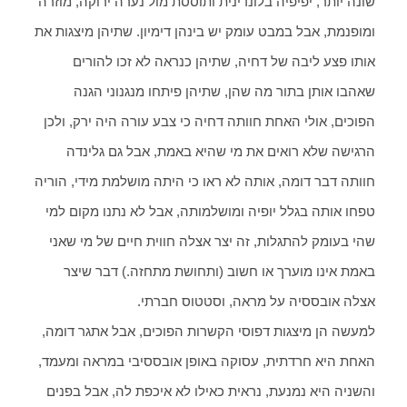
שונה יותר, יפיפיה בלונדינית ותוססת מול נערה ירוקה, מוזרה
ומופנמת, אבל במבט עומק יש בינהן דימיון. שתיהן מיצגות את
אותו פצע ליבה של דחיה, שתיהן כנראה לא זכו להורים
שאהבו אותן בתור מה שהן, שתיהן פיתחו מנגנוני הגנה
הפוכים, אולי האחת חוותה דחיה כי צבע עורה היה ירק, ולכן
הרגישה שלא רואים את מי שהיא באמת, אבל גם גלינדה
חוותה דבר דומה, אותה לא ראו כי היתה מושלמת מידי, הוריה
טפחו אותה בגלל יופיה ומושלמותה, אבל לא נתנו מקום למי
שהי בעומק להתגלות, זה יצר אצלה חווית חיים של מי שאני
באמת אינו מוערך או חשוב (ותחושת מתחזה.) דבר שיצר
אצלה אובססיה על מראה, וסטטוס חברתי.
למעשה הן מיצגות דפוסי הקשרות הפוכים, אבל אתגר דומה,
האחת היא חרדתית, עסוקה באופן אובססיבי במראה ומעמד,
והשניה היא נמנעת, נראית כאילו לא איכפת לה, אבל בפנים