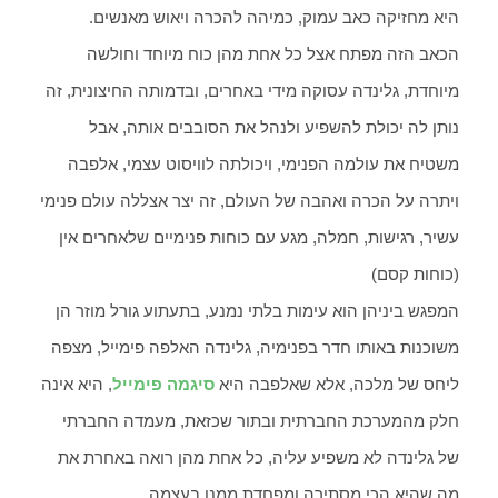
היא מחזיקה כאב עמוק, כמיהה להכרה ויאוש מאנשים.
הכאב הזה מפתח אצל כל אחת מהן כוח מיוחד וחולשה
מיוחדת, גלינדה עסוקה מידי באחרים, ובדמותה החיצונית, זה
נותן לה יכולת להשפיע ולנהל את הסובבים אותה, אבל
משטיח את עולמה הפנימי, ויכולתה לוויסוט עצמי, אלפבה
ויתרה על הכרה ואהבה של העולם, זה יצר אצללה עולם פנימי
עשיר, רגישות, חמלה, מגע עם כוחות פנימיים שלאחרים אין
(כוחות קסם)
המפגש ביניהן הוא עימות בלתי נמנע, בתעתוע גורל מוזר הן
משוכנות באותו חדר בפנימיה, גלינדה האלפה פימייל, מצפה
ליחס של מלכה, אלא שאלפבה היא
סיגמה פימייל
, היא אינה
חלק מהמערכת החברתית ובתור שכזאת, מעמדה החברתי
של גלינדה לא משפיע עליה, כל אחת מהן רואה באחרת את
מה שהיא הכי מסתירה ומפחדת ממנו בעצמה.