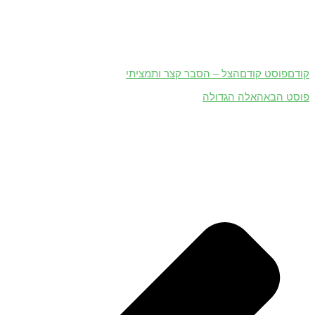
קודם
פוסט קודם
הצל – הסבר קצר ותמציתי
פוסט הבא
האלה הגדולה