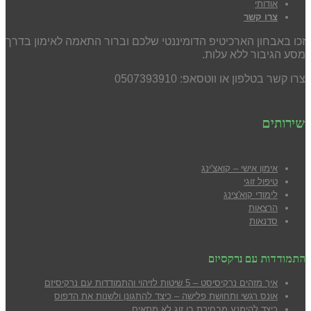
אודותי
צרו קשר
זכו באבחון הארכיטיפ הדומיננטי שלכם וברור התאמה לאימון בדרך
מסע הגיבור ללא עלות.
צרו קשר בטלפון או ווטסאפ: 0507393910
שירותים
אימון אישי – קואצ'ינג
טיפול זוגי
לימודי קוא'צינג
הרצאות
סדנאות
התמודדות עם נרקסיזם
איך מזהים נרקיסיסט – 5 שיטות לזיהוי והתמודדות עם נרקיסיזם
אונס רגשי ותחושת פלישה – כיצד להתגונן ולשנות את הדפוס
כיצד להימנע מבח
ירת בן זוג לא מתאים