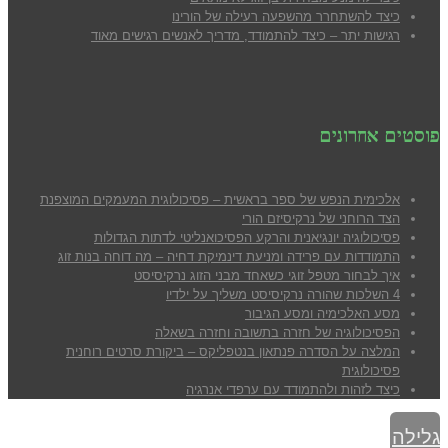
כיצד להשתחרר מהשפעה רעילה של הורינו
רגישות יתר – כיצד להתמודד, מדריך לאנשים רגישים מאוד
פוסטים אחרונים
אלכימית הנפש של ספר בראשית – פסיכולוגית המעמקים המוצפנת
הצד הרוחני של נרקיסיזם הורי
פסיכולוגיה יונגיאנית והרקע הפסיכואנליטי לדתות הגדולות
התמודדות עם פרידה ומניעת דינמיקת דחיה – מה דוחה בנות זוג
איך לבחור מטפל זוגי כשאחד מבני הזוג נרקיסיסט
4 השלכות שהורה נרקיסיסט משליך על ילדיו
מסע האלכימיה ומסע הגיבור
הפסיכולוגיה של חזרה בתשובה וחזרה בשאלה
המלצה על הסדרה פנתאון בנטפליקס – ביקורת סרטים רוחנית
פסיכולוגית
כיצד לזהות ולהתמודד עם ערפדי אנרגיה
גלילה