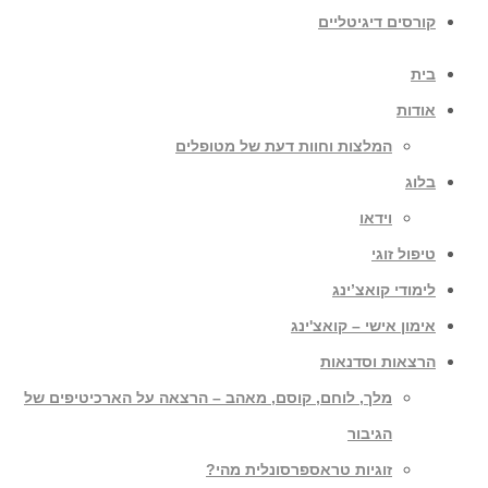
קורסים דיגיטליים
בית
אודות
המלצות וחוות דעת של מטופלים
בלוג
וידאו
טיפול זוגי
לימודי קואצ’ינג
אימון אישי – קואצ'ינג
הרצאות וסדנאות
מלך, לוחם, קוסם, מאהב – הרצאה על הארכיטיפים של
הגיבור
זוגיות טראספרסונלית מהי?