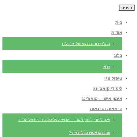
תפריט
בית
אודות
המלצות וחוות דעת של מטופלים
בלוג
וידאו
טיפול זוגי
לימודי קואצ’ינג
אימון אישי – קואצ'ינג
הרצאות וסדנאות
מלך, לוחם, קוסם, מאהב – הרצאה על הארכיטיפים של הגיבור
זוגיות טראספרסונלית מהי?