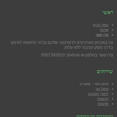
ראשי
עמוד הבית
אודותי
צרו קשר
זכו באבחון הארכיטיפ הדומיננטי שלכם וברור התאמה לאימון
בדרך מסע הגיבור ללא עלות.
צרו קשר בטלפון או ווטסאפ: 0507393910
שירותים
אימון אישי – קואצ'ינג
טיפול זוגי
לימודי קוא'צינג
הרצאות
סדנאות
התמודדות עם נרקסיזם