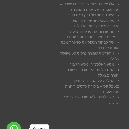
אלכימית הנפש של ספר בראשית –
פסיכולוגית המעמקים המוצפנת
הצד הרוחני של נרקיסיזם הורי
פסיכולוגיה יונגיאנית והרקע
הפסיכואנליטי לדתות הגדולות
התמודדות עם פרידה ומניעת
דינמיקת דחיה – מה דוחה בנות זוג
איך לבחור מטפל זוגי כשאחד מבני
הזוג נרקיסיסט
4 השלכות שהורה נרקיסיסט משליך
על ילדיו
מסע האלכימיה ומסע הגיבור
הפסיכולוגיה של חזרה בתשובה
וחזרה בשאלה
המלצה על הסדרה פנתאון
בנטפליקס – ביקורת סרטים רוחנית
פסיכולוגית
כיצד לזהות ולהתמודד עם ערפדי
אנרגיה
כתוב לי