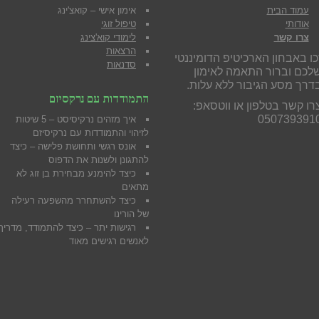
עמוד הבית
אימון אישי – קואצ'ינג
אודותי
טיפול זוגי
צרו קשר
לימודי קוא'צינג
הרצאות
כו באבחון הארכיטיפ הדומיננטי
סדנאות
לכם וברור התאמה לאימון
דרך מסע הגיבור ללא עלות.
התמודדות עם נרקסיזם
רו קשר בטלפון או ווטסאפ:
050739391
איך מזהים נרקיסיסט – 5 שיטות
לזיהוי והתמודדות עם נרקיסיזם
אונס רגשי ותחושת פלישה – כיצד
להתגונן ולשנות את הדפוס
כיצד להימנע מבח
ירת בן זוג לא
מתאים
כיצד להשתחרר מהשפעה רעילה
של הורינו
רגישות יתר – כיצד להתמודד, מדריך
לאנשים רגישים מאוד