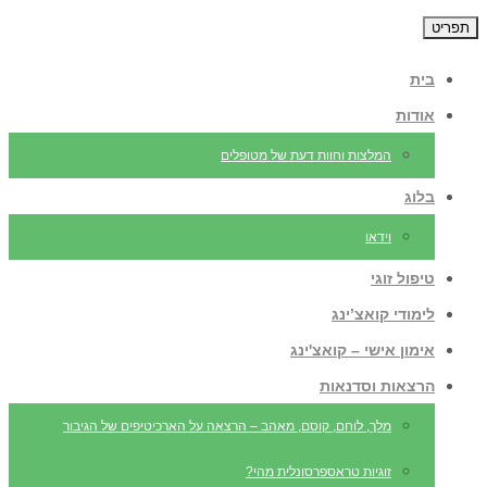
תפריט
בית
אודות
המלצות וחוות דעת של מטופלים
בלוג
וידאו
טיפול זוגי
לימודי קואצ’ינג
אימון אישי – קואצ'ינג
הרצאות וסדנאות
מלך, לוחם, קוסם, מאהב – הרצאה על הארכיטיפים של הגיבור
זוגיות טראספרסונלית מהי?