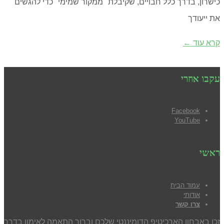
כישרון, בדרך כלל חבויים, שקיבלת "ממקור שמימי" כדי להגשים
את ייעודך
קרא עוד ←
עקבו אחרי
Facebook
YouTube
ראשי
עמוד הבית
אודותי
צרו קשר
זכו באבחון הארכיטיפ הדומיננטי שלכם וברור התאמה לאימון בדרך