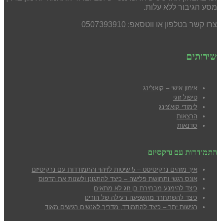
מסע הגיבור ללא עלות.
צרו קשר בטלפון או ווטסאפ: 0507393910
שירותים
אימון אישי – קואצ'ינג
טיפול זוגי
לימודי קוא'צינג
הרצאות
סדנאות
התמודדות עם נרקסיזם
איך מזהים נרקיסיסט – 5 שיטות לזיהוי והתמודדות עם נרקיסיזם
אונס רגשי ותחושת פלישה – כיצד להתגונן ולשנות את הדפוס
כיצד להימנע מבח
ירת בן זוג לא מתאים
כיצד להשתחרר מהשפעה רעילה של הורינו
רגישות יתר – כיצד להתמודד, מדריך לאנשים רגישים מאוד