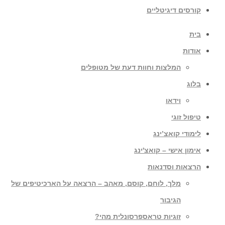
קורסים דיגיטליים
בית
אודות
המלצות וחוות דעת של מטופלים
בלוג
וידאו
טיפול זוגי
לימודי קואצ’ינג
אימון אישי – קואצ'ינג
הרצאות וסדנאות
מלך, לוחם, קוסם, מאהב – הרצאה על הארכיטיפים של
הגיבור
זוגיות טראספרסונלית מהי?