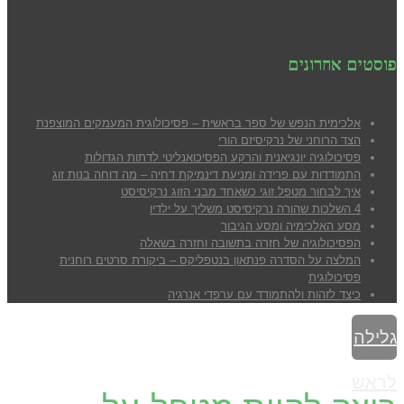
פוסטים אחרונים
אלכימית הנפש של ספר בראשית – פסיכולוגית המעמקים המוצפנת
הצד הרוחני של נרקיסיזם הורי
פסיכולוגיה יונגיאנית והרקע הפסיכואנליטי לדתות הגדולות
התמודדות עם פרידה ומניעת דינמיקת דחיה – מה דוחה בנות זוג
איך לבחור מטפל זוגי כשאחד מבני הזוג נרקיסיסט
4 השלכות שהורה נרקיסיסט משליך על ילדיו
מסע האלכימיה ומסע הגיבור
הפסיכולוגיה של חזרה בתשובה וחזרה בשאלה
המלצה על הסדרה פנתאון בנטפליקס – ביקורת סרטים רוחנית
פסיכולוגית
כיצד לזהות ולהתמודד עם ערפדי אנרגיה
גלילה
לראש