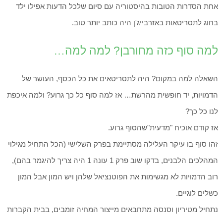
אחת הסדרות הטובות בהיסטוריה עם סיום שלכל הדעות אפילו ילד
בחוג לתסריטאות באזרבייג'ן היה כותב יותר טוב.
למה סוף כזה מחורבן? למה למה…
השאלה למה במקום? היה לתסריטאים את כל הכסף, העושר של
הדמויות, יד חופשית מהרשת… אז למה סוף כל כך גרוע? ולמה איכפת
לנו כל כך?
אז קודם אוכיח "מדעית"שהסוף גרוע.
זהו סוף בו עיקר העלילה מסתיימת בפרק השלישי (הכל התחיל מגילוי
המהלכים הלבנים, בדקו שוב פרק 1 עונה 1 היה צריך להיגמר בהם),
רוב הדמויות לא מגשימות את הפוטנציאל שלהן ויש המון אבל המון
כשלים לוגיים.
נתחיל מטיריון וסנסה מתחבאים מייצור המחיה זומבים, בבית הקברות