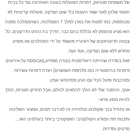
של משפחת סטראק, דמויות הפועלות בעונה האחרונה נגד כל בניית
האופי שלהן לאור שאר העונות בלי שום הצדקה, פעולות קריטיות לא
מבוססות, כמו למנות את בארן למלך 7 הממלכות, כשהממלכה ממנה
הוא מגיע מהצפון לא נכללת בהם כבר, הדרך בה נהרגו הדרקונים, כל
צבאה הדוטראקים של דאינריז מושמד על ידי המהלכים ואז מופיע
מחדש ללא שום הצדקה..ועוד ועוד.
זאת בסדרה שהייתה ריאליסטית בצורה מפתיע,(מבוססת על אירועים
ודמויות בהיסטוריה כמו מלחמת השושנים) ויצרה דמויות עשירות
ומורכבות ומעל הכל עם הגיון פסיכולוגי אמין.
אוקי, ההסבר שלי לא הולך להתאים לכולם, אבל תהדקו חגורות, הולך
להיות מסע פראי.
אז נתחיל בכך שקולנוע וטלוויזיה זה לא דבר תמים, אמצעי השליטה
ותכנות תת המודע הקולקטיבי האפקטיבי ביותר בעולמינו הוא…
סרטים וסדרות.