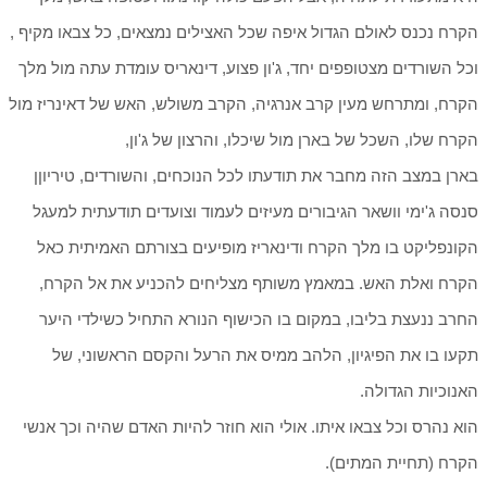
הקרח נכנס לאולם הגדול איפה שכל האצילים נמצאים, כל צבאו מקיף ,
וכל השורדים מצטופפים יחד, ג'ון פצוע, דינאריס עומדת עתה מול מלך
הקרח, ומתרחש מעין קרב אנרגיה, הקרב משולש, האש של דאינריז מול
הקרח שלו, השכל של בארן מול שיכלו, והרצון של ג'ון,
בארן במצב הזה מחבר את תודעתו לכל הנוכחים, והשורדים, טיריוןן
סנסה ג'ימי וושאר הגיבורים מעיזים לעמוד וצועדים תודעתית למעגל
הקונפליקט בו מלך הקרח ודינאריז מופיעים בצורתם האמיתית כאל
הקרח ואלת האש. במאמץ משותף מצליחים להכניע את אל הקרח,
החרב ננעצת בליבו, במקום בו הכישוף הנורא התחיל כשילדי היער
תקעו בו את הפיגיון, הלהב ממיס את הרעל והקסם הראשוני, של
האנוכיות הגדולה.
הוא נהרס וכל צבאו איתו. אולי הוא חוזר להיות האדם שהיה וכך אנשי
הקרח (תחיית המתים).