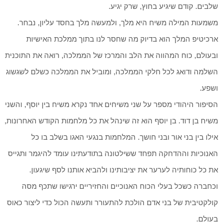
שלבים. קודם שיגיע בחוץ, שרק יגיע.
משמעות המילה משיח היא מלך, ולמעשה מלך בחסד עליון, נבחר.
ארכיטיפ המלך הוא בדיוק מה שחסר לנו בתוך ממלכת האישיות
ובעולם, כוח המהווה את הלב והמרכז של הממלכה, רואה את התוכנית
השלמה ודואג לכל חלקי הממלכה, ומוביל את הממלכה כשלם לשגשוג
ושפע.
הסיפור היהודי מספר על שני משיחים אחד נקרא משיח בין יוסף, והשני
משיח בן דוד. בן יוסף הוא זה שינהל את כל מלחמות הקודש האחרונות,
אילו בין בני אור ובני חושך. המלחמות בנגעי האגו בשלב בו כל
האנוכיות וההדחקה תפחד ששילטונה בתודעתינו עומד להיגמר ותגייס
את כל כוחותיה לערער את יציבותינו ולהביא אותנו לסף שיגעון.
וכחברה כשכל בעלי הכוח האנוכיים והחזיריים ירגישו שתכף מסה
קולקטיבית של בני אדם הולכת להתעורר ותעשה הכול כדי ליצור כאוס
בעולם.