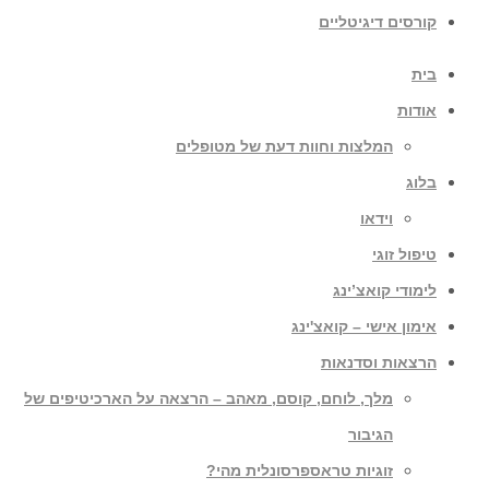
קורסים דיגיטליים
בית
אודות
המלצות וחוות דעת של מטופלים
בלוג
וידאו
טיפול זוגי
לימודי קואצ’ינג
אימון אישי – קואצ'ינג
הרצאות וסדנאות
מלך, לוחם, קוסם, מאהב – הרצאה על הארכיטיפים של
הגיבור
זוגיות טראספרסונלית מהי?