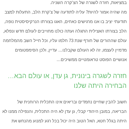
במציאות, חזרה לשגרה של הצ'קרה השניה.
מה שהיה אמור להיות? עליה לתודעה של צ'קרת הלב, התעלות למצב
תודעתי יציב בו אנו מרגישים כאחים, האגו בצורתו הנרקיסיסטית נופה,
הלב בצורתו האצילית התגלה ועתה כולנו מחוייבים לעולם חדש ונפלא,
עולם שההורים של חורף שנת 73 חלמו עליו, וכל חייל השב מהמלחמה
מדמיין לעצמו, זה לא העולם שקבלנו… עדיין, ולכן הסימפטומים
אנושיים הפוסט טראומטיים ממשיכים…
חזרה לשגרה בינונית, גן עדן, או עולם הבא…
הבחירה היתה שלנו
חשוב להבין שחיים נחמדים ובריאים אינו התכלית הרוחנית של
הבריאה, במובן היהודי קבלי, גן עדן לא היה התכלית, והנפילה ממנו לא
היתה בגלל חטא, האל הטוב היה יכול בכל רגע למנוע מהנחש את