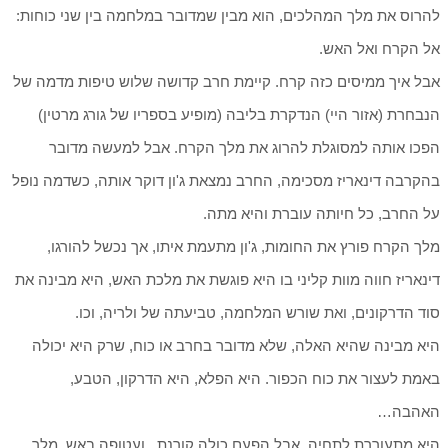
להרוס את מלך המהלכים, הוא מבין שמדובר במלחמה בין שני כוחות:
אל הקרח ואל האש.
אבל איך ממיסים כזה קרח. קיימת חרב קדושה שלוש טיפות מדמה של
הנבחרת (אזור היי) הנדקרת בליבה (מופיע בספריו של גורג מרטין)
הפכו אותה למסוגלת להרוג את מלך הקרח. אבל למעשה מדובר
בהקרבה דינאריז מסכימה, החרב נמצאת ג'ון דוקר אותה, כשדמה נופל
על החרב, כל חיותה עוברת והיא מתה.
מלך הקרח פורץ את החומות, ג'ון מתעמת איתו, אך נכשל להורגו,
דינאריז חווה מוות קליני בו היא פוגשת את מלכת האש, היא מבינה את
סוד הדרקונים, ואת שורש המלחמה, טביעתה של ולריה, וכו.
היא מבינה שהיא האלה, שלא מדובר בחרב או כוח, שרק היא יכולה
באמת לעצור את כוח הכפור. היא הפלא, היא הדרקון, הטבע,
האהבה…
היא מתעוררת לתחיה, אבל הפעם כולה קורנת.. ועטופה באש, מלך