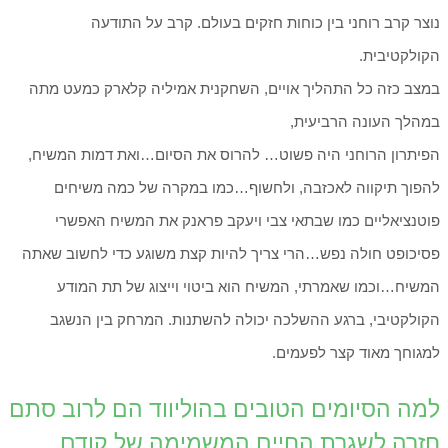
נוצר קרב רוחני בין כוחות חזקים בעולם. קרב על התודעה
הקולקטיבית.
במצב כזה כל התהליך אויים, השחקנית אמיליה קלארק כמעט מתה
במהלך העונה הרביעית,
הפיתרון הרוחני היה פשוט… להרוס את הסיום…ואת דמות המשיח,
להפוך תיקווה לאכזבה, ולחשוף…כמו במקרה של כמה משיחים
פוטנציאליים כמו שבתאי צבי ויעקב פראנק את המשיח האפשרי
פסיכופט חולה נפש…הרי צריך להיות קצת משוגע כדי לחשוב שאתה
המשיח…וכמו שאמרתי, המשיח הוא ביטוי וייצוג של תת המודע
הקולקטיבי, ברגע ההשלכה יכולה להשתנות. המרחק בין הנשגב
למגוחך מאוד קצר לפעמים.
למה הסיומים הטובים בהוליווד הם לרוב סתם
חזרה לשגרת החיים המשמימה של קודם