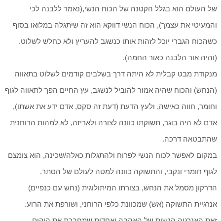
של העולם הוא בגלל הקטנה של הכוח הנשי,(נאמר ללבנה לכי
והמעיטי את עצמך), הכוח הנשי דווקא הוא זה שיתגלה במלואו בסוף
כשהכוח הגברי יוכל לזהות אותו כנשגב להעריץ ולא כחלש לשלוט.
(והיה אור הלבנה כאור החמה).
מנקודת מבט קבלית לא היתה דרך בשלבים קודמים לשלוט בתאווה
(הנחש) והכוח שהיה אמור להוביל לנשגב, עץ החיים הפך לתאווה לגוף
וחומר, חווה כאישה, ולעץ הדעת (דעת זה סקס, אדם ידע את אשתו),
אדם לא היה בוגר, תשוקתו כוונה לצורה ולאריזה, לא למהות הרוחנית
שהתבטאה דרכה.
במקום לאפשר לכוח הנשי לפרוח ולהתגלות כאלה/שכינה, הוא צומצם
לגוף חומרי ונקבי, והתשוקה כוונה למטה לעולם של הסתר.
הדרקון מסמל את הנחש, בצורתו המיתולוגית (נחש עם כנפיים)
אנרגיית התשוקה (אש) שמכוונת כלפי הרוחני, ושורפת את הרוע.
זאת האנרגיה הנשית של האהבה ואחדות שמחברת את היקום,