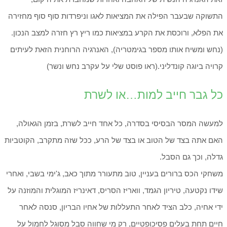
התשוקה שבעבר הפילה את המציאות לאגו וניפרדות סוף סוף מחזירה
את הפלא, ורוכסת את הקרע במציאות כמו ריץ רץ חזרה למצב הנכון.
(נחש ומשיח אותו מספר בגימטריה), האנרגיה הרוחנית הזאת לעיתים
קרויה ביוגה קונדליני.(ראו פוסט שלי על עקרב נחש ונשר)
כל גבר חייב למות…או לשרת
למעשה המסר הבסיסי בסדרה, כל אחד חייב לשרת, בזמן הגאולה,
האם אתה בצד של הטוב או בצד של הרע, ככל שזה מתקרב, הקוטביות
גדלה, וכך גם הסבל.
משחקי הכס ברורים בעניין, טוב מתעורר מתוך כאב, ג'ימי בשבי, ואחרי
שידו נקטעה, טיריון הגמד, וואריז הסריס, דאינריז המוגלית והמוזנה על
ידי אחיה, כלב הציד לאחר התעללות של אחיו הבריון, סנסה לאחר
חיים תחת בעלים פסיכופטיים, רק מי שחווה סבל מסוגל לחמול על