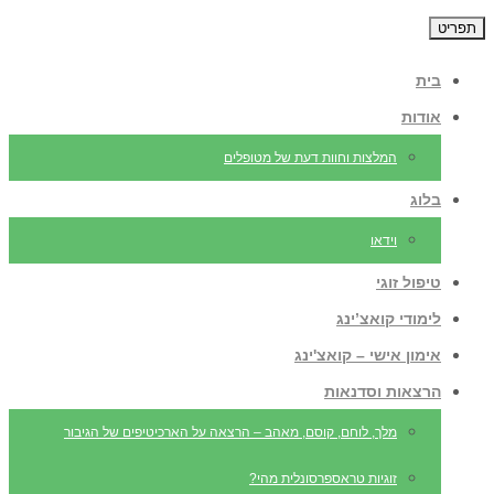
תפריט
בית
אודות
המלצות וחוות דעת של מטופלים
בלוג
וידאו
טיפול זוגי
לימודי קואצ’ינג
אימון אישי – קואצ'ינג
הרצאות וסדנאות
מלך, לוחם, קוסם, מאהב – הרצאה על הארכיטיפים של הגיבור
זוגיות טראספרסונלית מהי?