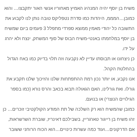
משיח בן יוסף יהיה המנהיג האמיץ מאחוריו אנשי האור יתקבצו… והוא
כמובן…המממ, היהדות כמו סדרת נטפליקס טובה נותן לנו לקבוע את
התשובה כל יהודי מאמין ממוצא ספרדי מתפלל 3 פעמים ביום שמשיח
בן יוסף במלחמתו באנטי-משיח הבוס של סוף המשחק, ינצח ולא יהרג
על ידו.
כן ניצחונו או תבוסתו עדיין לא נקבעה וזה תלוי בדיוק כמו באח הגדול
בהחלטת הקהל.
אנו נקבע, או יותר נכון רמת ההתפתחות שלנו והזיכוך שלנו תקבע את
גורלו. ואת גורלינו, האם הגאולה תבוא בכאב והרס נורא (כמו בספר
הגילויים הנוצרי) או בנועם.
כמובן שהמשיח הוא רק השלכה של תת המודע הקולקטיבי זוכרים… כן
זהו משיח בן רייגור טארגריין, בשבילכם דאינריז, שוברת השרשראות,
אם הדרקונים…ועוד כמה עשרות כינויים…הוא הכוח הרוחני ששובר