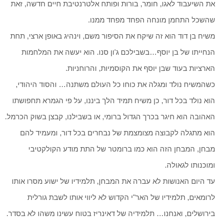
את השיעבוד לאגו, חומר, בורות ופותח אלטרנטיבת חיים חדשה, זאת
שהשכל התחמן מונחה הפחד מפחד ממנו.
משיח בן דוד הוא זה שיקח את הסיפור משם, וינהיג באופן ארצי, תחת
הנחייתו של בן יוסף…בשבילכם ג'ון סנו. הוא יעשה את המלחמות
הארציות בעוד שבן יוסף את הקוסמיות, והרוחניות.
כשהמשיח נולד ומגלה את כוחו כל העולם משתנה… והסוד היהודי,
הוא נולד בכל דור, כן משיח תמיד הלך ביננו, על פי הגמרא תחפושתו
האהובה הוא חיגר בכרך הגדול ברומי, או בשבילנו, קבצן בשוק הכרמל.
הוא מתגלה לקבוצה מצומצמת של נבחרים בכל דור, ומעמיד להם
מבחן, המבחן הזה הוא כמו ברומטר של התת מודע הקולקטיבי
ומוכנותו לגאולה.
עד היום האנושות לא עברה את המבחן, תלמידיו של ישוע מסרו אותו
לרומאים, תלמידיו של האר"י הקדוש לא ליווי אותו לשבת גורלית
בירושלים, ואנחנו… תלמידיה של דאינריז בטוח עשינו משהו לא בסדר.