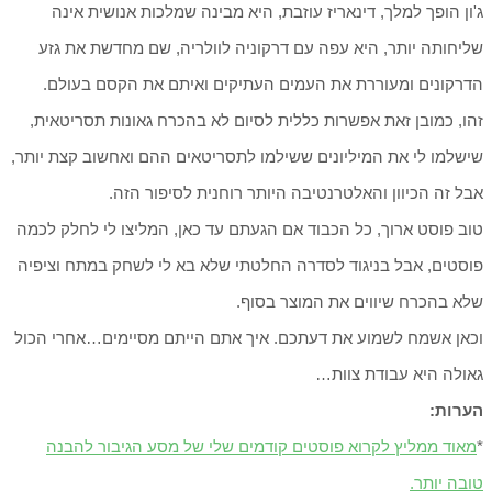
ג'ון הופך למלך, דינאריז עוזבת, היא מבינה שמלכות אנושית אינה
שליחותה יותר, היא עפה עם דרקוניה לוולריה, שם מחדשת את גזע
הדרקונים ומעוררת את העמים העתיקים ואיתם את הקסם בעולם.
זהו, כמובן זאת אפשרות כללית לסיום לא בהכרח גאונות תסריטאית,
שישלמו לי את המיליונים ששילמו לתסריטאים ההם ואחשוב קצת יותר,
אבל זה הכיוון והאלטרנטיבה היותר רוחנית לסיפור הזה.
טוב פוסט ארוך, כל הכבוד אם הגעתם עד כאן, המליצו לי לחלק לכמה
פוסטים, אבל בניגוד לסדרה החלטתי שלא בא לי לשחק במתח וציפיה
שלא בהכרח שיווים את המוצר בסוף.
וכאן אשמח לשמוע את דעתכם. איך אתם הייתם מסיימים…אחרי הכול
גאולה היא עבודת צוות…
הערות:
*
מאוד ממליץ לקרוא פוסטים קודמים שלי של מסע הגיבור להבנה
טובה יותר.