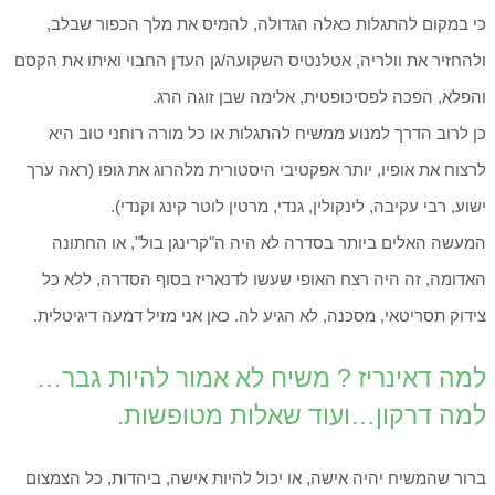
כי במקום להתגלות כאלה הגדולה, להמיס את מלך הכפור שבלב,
ולהחזיר את וולריה, אטלנטיס השקועה/גן העדן החבוי ואיתו את הקסם
והפלא, הפכה לפסיכופטית, אלימה שבן זוגה הרג.
כן לרוב הדרך למנוע ממשיח להתגלות או כל מורה רוחני טוב היא
לרצוח את אופיו, יותר אפקטיבי היסטורית מלהרוג את גופו (ראה ערך
ישוע, רבי עקיבה, לינקולין, גנדי, מרטין לוטר קינג וקנדי).
המעשה האלים ביותר בסדרה לא היה ה"קרינגן בול", או החתונה
האדומה, זה היה רצח האופי שעשו לדנאריז בסוף הסדרה, ללא כל
צידוק תסריטאי, מסכנה, לא הגיע לה. כאן אני מזיל דמעה דיגיטלית.
למה דאינריז ? משיח לא אמור להיות גבר…
למה דרקון…ועוד שאלות מטופשות.
ברור שהמשיח יהיה אישה, או יכול להיות אישה, ביהדות, כל הצמצום