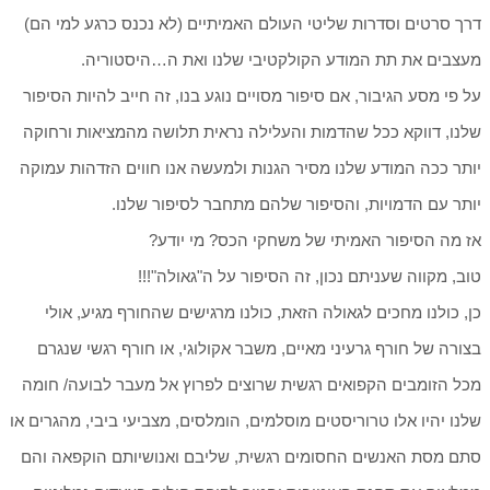
דרך סרטים וסדרות שליטי העולם האמיתיים (לא נכנס כרגע למי הם)
מעצבים את תת המודע הקולקטיבי שלנו ואת ה…היסטוריה.
על פי מסע הגיבור, אם סיפור מסויים נוגע בנו, זה חייב להיות הסיפור
שלנו, דווקא ככל שהדמות והעלילה נראית תלושה מהמציאות ורחוקה
יותר ככה המודע שלנו מסיר הגנות ולמעשה אנו חווים הזדהות עמוקה
יותר עם הדמויות, והסיפור שלהם מתחבר לסיפור שלנו.
אז מה הסיפור האמיתי של משחקי הכס? מי יודע?
טוב, מקווה שעניתם נכון, זה הסיפור על ה"גאולה"!!!
כן, כולנו מחכים לגאולה הזאת, כולנו מרגישים שהחורף מגיע, אולי
בצורה של חורף גרעיני מאיים, משבר אקולוגי, או חורף רגשי שנגרם
מכל הזומבים הקפואים רגשית שרוצים לפרוץ אל מעבר לבועה/ חומה
שלנו יהיו אלו טרוריסטים מוסלמים, הומלסים, מצביעי ביבי, מהגרים או
סתם מסת האנשים החסומים רגשית, שליבם ואנושיותם הוקפאה והם