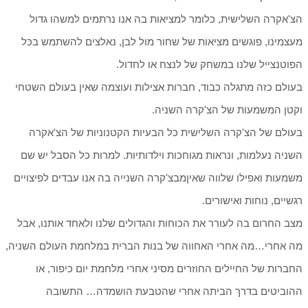
הצ'אקרה השלישית, כלומר למציאות בה אנו נרתמים למשהו גדול
מעצמינו, פוגשים מציאות של שחור מול לבן, נאלצים להשתמש בכל
הפוטנצייל שלנו במשחק של לנצח או לחדול.
בעולם כזה מתגלה כבוד, חברות אצילות ועוצמה שאין בעולם השטחי
וקטן המשמעות של הצ'קרה השניה.
בעולם של הצ'קרה השלישית כל הבעיות הקטנוניות של הצ'אקרה
השניה נעלמות, ונראות מגוחכות וילדותיות. למרות כל הסבל יש שם
משמעות ואפילו שלווה שאיןמבצ'קרה השנייה בה אנו עבדים לפיצויים
רגשיים, נוחות ואישורים.
מצב החרום בה לעורר את הכוחות והגדולים שלנו ולאחד אותנו, אבל
מה אחרי…מה אחרי האחווה של בנות הברית במלחמת העולם השניה,
החברות של החיילים החוזרים מסיני אחרי מלחמת יום כיפור, או
ההוביטים בדרך הביתה אחרי שהטבעת הושמדה… התשובה