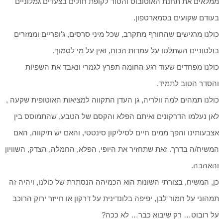
ממלאים את תחנת האוטובוס והטור לקופת חולים בצעדים גמלוניים
בעודם שקועים בסמארטפון.
כולנו מרגישים שהחורף מתקרב, שכל מיני סרסים, ג'ופריים וממזרים
בולטוניים השתלטו על עמדות הכוח, ואין על מי לסמוך.
כולנו מפחדים שעוד רגע החומה תפרץ לגמרי ונאבד את השפיות
והסדר הטוב לתמיד.
כולנו תמהים למה וולריה, גן העדן התקווה למציאות האוטופית שקעה ,
לאן נעלמו הדרקונים ואיתם הפלא והקסם של הטבע, שהתמוסס בין
אצבעותינו והפך ממים חיים לסיליקון סינטטי, והאם יש תיקווה, האם
המשיח/ה בדרך. זאת שתחזיר את היופי, הפלא, החמלה, הצדק, השוויון
והאהבה.
כן, המשיח, בצורתי השונות הוא הכמיהה הנסתרת של כולנו, ויהיה זה
תמהוני על חמור לבן, יפיפה בלונדינית על דרקון או חייזר ירוק הרוכב
על רובוט… רק שיבוא כבר… לא ככה?