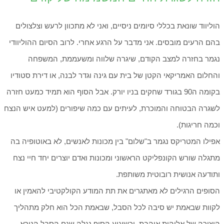
הוליווד שונאת בכללי סיומים ניסיים, ואני לא מתכוון לרעש וצלצולים
בהם הרעים מובסים. אני מדבר על הרגע אחרי. לרוב הסיום ההוליוודי
נגמר בחזרה למצב הקודם, שיגרה שלווה ומשעממת, המשפחה
והחלום האמריקאי הקטן של בית עם גינה וגדר לבנה, או דירת סטודיו
בקומה ה90 בגורד שחקים בניו יורק. אבל הסוף הוא תמיד כמעט חזרה
לשגרה הבטוחה והמוכרת, לעיתים עם כמה שיפורים (למעט איש הנצח
וכמה חריגות).
אפילו המטריקס נגמר ב"שלום" בין מכונות לאנשים, לא באוטופיה בה
מתגלה שורש הקונפליקט הראשוני ומכונות ואדם יוצרים יחד חיי נצח
ותודעה אנושית רובוטית משותפת.
הסופים הרגילים לא מאתגרים את תת המודע הקולקטיבי להאמין או
לקוות שבאמת יש סיבה לכל הסבל, שבאמת הכל הוא חלק מתהליך
היצירה של אלוהות אוהבת, וכשיגיע הסוף נגלה שגם הסבל הנורא