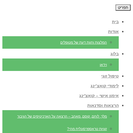
תפריט
בית
אודות
המלצות וחוות דעת של מטופלים
בלוג
וידאו
טיפול זוגי
לימודי קואצ’ינג
אימון אישי – קואצ'ינג
הרצאות וסדנאות
מלך, לוחם, קוסם, מאהב – הרצאה על הארכיטיפים של הגיבור
זוגיות טראספרסונלית מהי?