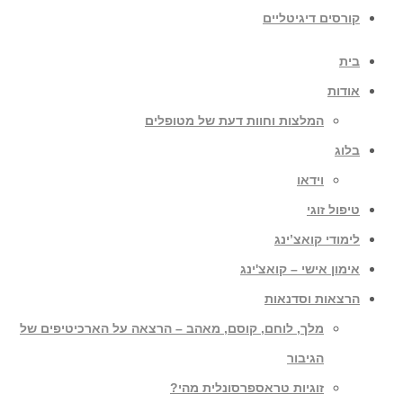
קורסים דיגיטליים
בית
אודות
המלצות וחוות דעת של מטופלים
בלוג
וידאו
טיפול זוגי
לימודי קואצ’ינג
אימון אישי – קואצ'ינג
הרצאות וסדנאות
מלך, לוחם, קוסם, מאהב – הרצאה על הארכיטיפים של
הגיבור
זוגיות טראספרסונלית מהי?