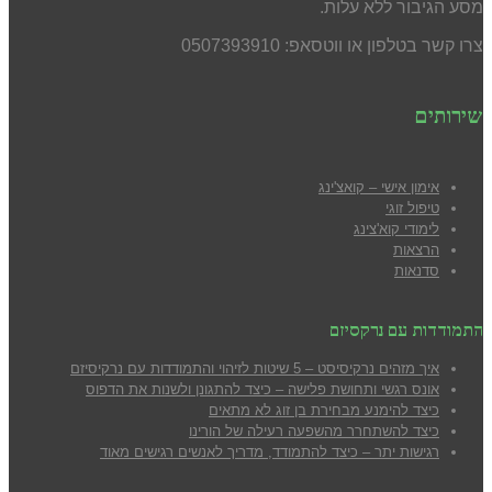
מסע הגיבור ללא עלות.
צרו קשר בטלפון או ווטסאפ: 0507393910
שירותים
אימון אישי – קואצ'ינג
טיפול זוגי
לימודי קוא'צינג
הרצאות
סדנאות
התמודדות עם נרקסיזם
איך מזהים נרקיסיסט – 5 שיטות לזיהוי והתמודדות עם נרקיסיזם
אונס רגשי ותחושת פלישה – כיצד להתגונן ולשנות את הדפוס
כיצד להימנע מבח
ירת בן זוג לא מתאים
כיצד להשתחרר מהשפעה רעילה של הורינו
רגישות יתר – כיצד להתמודד, מדריך לאנשים רגישים מאוד