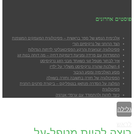
פוסטים אחרונים
אלכימית הנפש של ספר בראשית – פסיכולוגית המעמקים המוצפנת
הצד הרוחני של נרקיסיזם הורי
פסיכולוגיה יונגיאנית והרקע הפסיכואנליטי לדתות הגדולות
התמודדות עם פרידה ומניעת דינמיקת דחיה – מה דוחה בנות זוג
איך לבחור מטפל זוגי כשאחד מבני הזוג נרקיסיסט
4 השלכות שהורה נרקיסיסט משליך על ילדיו
מסע האלכימיה ומסע הגיבור
הפסיכולוגיה של חזרה בתשובה וחזרה בשאלה
המלצה על הסדרה פנתאון בנטפליקס – ביקורת סרטים רוחנית
פסיכולוגית
כיצד לזהות ולהתמודד עם ערפדי אנרגיה
גלילה
לראש
רוצה להיות מטפל-על