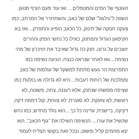
העוטף של המים והמטפלים… ואז עוד פעם הציף מטען
השווה ל"גילגול" שלם של כאב, והשתחרר אל המרחב, כמו
צעקה חנוקה של תינוק, כל הכאב הופיע והתפרק…ואז בא
הקיפאון הגדול והמחנק, כאילו כל נחשי הפתן וההרים
יושבים על גרונו, חנק כה גדול שאיבד את הזיכרון של מהי
נשימה…ואז לאחר שנראה כנצח, הגיעה נשימה כמו
התפרצות הר געש מתחת למשקל של עולמות של כאב
וממלכות של רוחות רעבות…היא לא גדולה או בולטת כמו
שציפה ממשהו שנחנק, אלא רעננה, צחה, פשוטה, לא
רועשת, לא צועקת, לא סוערת, לא צווחת, קול דממה דקה,
דקיקה, ביישנית, עדינה כל כך…הוא נולד מחדש, כמו נחש
שהשיל את עורו… הנשימה השילה את "גוף הכאב", הוא
יצא מהמים קליל ופשוט, ובכל זאת בקושי הצליח לעמוד