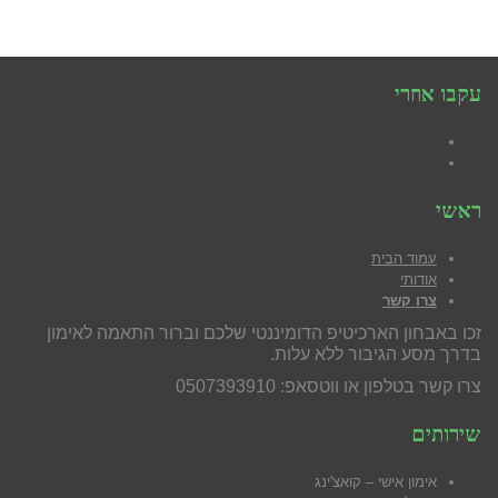
עקבו אחרי
Facebook
YouTube
ראשי
עמוד הבית
אודותי
צרו קשר
זכו באבחון הארכיטיפ הדומיננטי שלכם וברור התאמה לאימון
בדרך מסע הגיבור ללא עלות.
צרו קשר בטלפון או ווטסאפ: 0507393910
שירותים
אימון אישי – קואצ'ינג