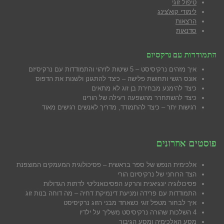
טיפול זוגי
לימודי קוא'צינג
הרצאות
סדנאות
התמודדות עם נרקסיזם
איך מזהים נרקיסיסט – 5 שיטות לזיהוי והתמודדות עם נרקיסיזם
אונס רגשי ותחושת פלישה – כיצד להתגונן ולשנות את הדפוס
כיצד להימנע מבח
ירת בן זוג לא מתאים
כיצד להשתחרר מהשפעה רעילה של הורינו
רגישות יתר – כיצד להתמודד, מדריך לאנשים רגישים מאוד
פוסטים אחרונים
אלכימית הנפש של ספר בראשית – פסיכולוגית המעמקים המוצפנת
הצד הרוחני של נרקיסיזם הורי
פסיכולוגיה יונגיאנית והרקע הפסיכואנליטי לדתות הגדולות
התמודדות עם פרידה ומניעת דינמיקת דחיה – מה דוחה בנות זוג
איך לבחור מטפל זוגי כשאחד מבני הזוג נרקיסיסט
4 השלכות שהורה נרקיסיסט משליך על ילדיו
מסע האלכימיה ומסע הגיבור