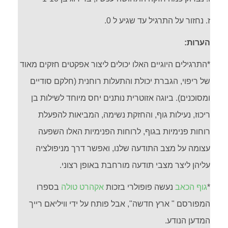
ז. נחזור על התרגיל עד שגיע ל 0.
הערות:
*התרגילים היוגיים האלו יכולים ליצור אפקטים חזקים מאוד
של ריפוי, הגברת יכולת והתעלות רוחנית (חלקם סודיים
ומסוכנים). ביוגה אזוטרית נותנים יחס מיוחד לשילות בן
ריכוז, נעילות גוף, והחזקת נשימה, המביאות להפעלת
רוחות פנימיות בגוף, לרוחות הפנימיות האלו השפעה
עצומה על מצב התודעה שלנו, ואפשר דרך מניפולציה
עליהן ליצר מצבי תודעה מורחבת באופן רצוני.
*
גוף הכאב
נעשה פופולרי בזכות
אקהרט טולה
בספרו
המפורסם " ארץ חדשה", אבל פותח על ידי וויליאם רייך
המדען הנודע.