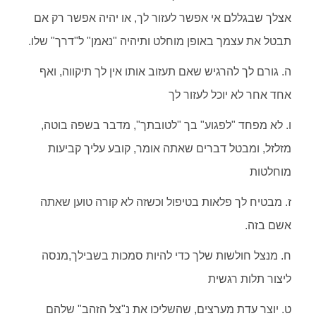
אצלך שבגללם אי אפשר לעזור לך, או יהיה אפשר רק אם
תבטל את עצמך באופן מוחלט ותיהיה "נאמן" ל"דרך" שלו.
ה. גורם לך להרגיש שאם תעזוב אותו אין לך תיקווה, ואף
אחד אחר לא יוכל לעזור לך
ו. לא מפחד "לפגוע" בך "לטובתך", מדבר בשפה בוטה,
מזלזל, ומבטל דברים שאתה אומר, קובע עליך קביעות
מוחלטות
ז. מבטיח לך פלאות בטיפול וכשזה לא קורה טוען שאתה
אשם בזה.
ח. מנצל חולשות שלך כדי להיות סמכות בשבילך,מנסה
ליצור תלות רגשית
ט. יוצר עדת מערצים, שהשליכו את נ"צל הזהב" שלהם