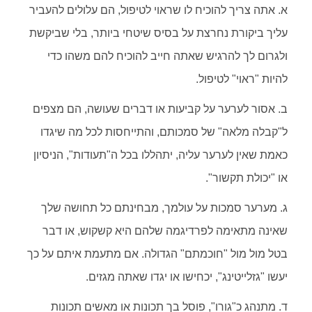
א. אתה צריך להוכיח לו שראוי לטיפול, הם עלולים להעביר
עליך ביקורת נחרצת על בסיס שיטחי ביותר, בלי שביקשת
ולגרום לך להרגיש שאתה חייב להוכיח להם משהו כדי
להיות "ראוי" לטיפול.
ב. אסור לערער על קביעות או דברים שעושה, הם מצפים
ל"קבלה מלאה" של סמכותם, והתייחסות לכל מה שיגדו
כאמת שאין לערער עליה, יתהללו בכל ה"תעודות", הניסיון
או "יכולת תקשור".
ג. מערער סמכות על עולמך, מבחינתם כל תחושה שלך
שאינה מתאימה לפרדיגמה שלהם היא קשקוש, או דבר
בטל מול מול "חוכמתם" הגדולה. אם מתעמת איתם על כך
יעשו "גזלייטינג", יכחישו או יגדו שאתה מגזים.
ד. מתנהג כ"גורו", פוסל בך תכונות או מאשים תכונות