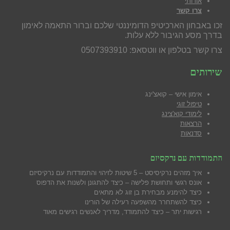
אודותי
צרו קשר
זכו באבחון הארכיטיפ הדומיננטי שלכם וברור התאמה לאימון
בדרך מסע הגיבור ללא עלות.
צרו קשר בטלפון או ווטסאפ: 0507393910
שירותים
אימון אישי – קואצ'ינג
טיפול זוגי
לימודי קוא'צינג
הרצאות
סדנאות
התמודדות עם נרקסיזם
איך מזהים נרקיסיסט – 5 שיטות לזיהוי והתמודדות עם נרקיסיזם
אונס רגשי ותחושת פלישה – כיצד להתגונן ולשנות את הדפוס
כיצד להימנע מבח
ירת בן זוג לא מתאים
כיצד להשתחרר מהשפעה רעילה של הורינו
רגישות יתר – כיצד להתמודד, מדריך לאנשים רגישים מאוד