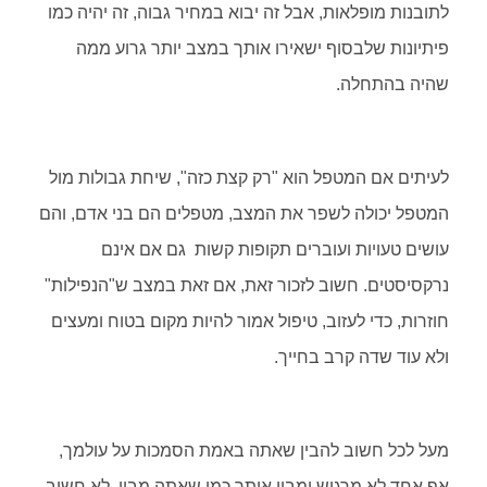
לתובנות מופלאות, אבל זה יבוא במחיר גבוה, זה יהיה כמו
פיתיונות שלבסוף ישאירו אותך במצב יותר גרוע ממה
שהיה בהתחלה.
לעיתים אם המטפל הוא "רק קצת כזה", שיחת גבולות מול
המטפל יכולה לשפר את המצב, מטפלים הם בני אדם, והם
עושים טעויות ועוברים תקופות קשות גם אם אינם
נרקסיסטים. חשוב לזכור זאת, אם זאת במצב ש"הנפילות"
חוזרות, כדי לעזוב, טיפול אמור להיות מקום בטוח ומעצים
ולא עוד שדה קרב בחייך.
מעל לכל חשוב להבין שאתה באמת הסמכות על עולמך,
אף אחד לא מרגיש ומבין אותך כמו שאתה מבין, לא חשוב