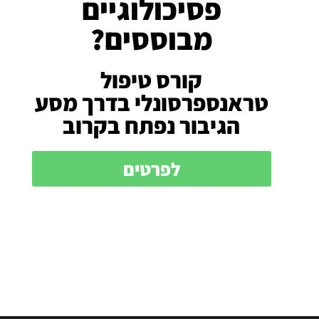
פסיכולוגיים
YouTube
Facebook
מבוססים?
ראשי
קורס טיפול
עמוד הבית
טראנספרסונלי בדרך מסע
אודותי
הגיבור נפתח בקרוב
צרו קשר
זכו באבחון הארכיטיפ הדומיננטי שלכם וברור התאמה לאימון
בדרך מסע הגיבור ללא עלות.
לפרטים
צרו קשר בטלפון או ווטסאפ: 0507393910
שירותים
אימון אישי – קואצ'ינג
טיפול זוגי
לימודי קוא'צינג
הרצאות
סדנאות