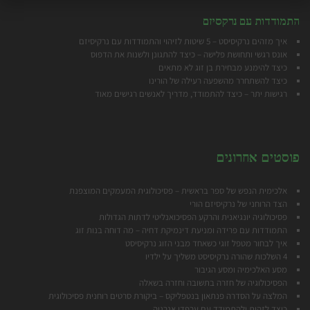
התמודדות עם נרקסיזם
איך מזהים נרקיסיסט – 5 שיטות לזיהוי והתמודדות עם נרקיסיזם
אונס רגשי ותחושת פלישה – כיצד להתגונן ולשנות את הדפוס
כיצד להימנע מבח
ירת בן זוג לא מתאים
כיצד להשתחרר מהשפעה רעילה של הורינו
רגישות יתר – כיצד להתמודד, מדריך לאנשים רגישים מאוד
פוסטים אחרונים
אלכימית הנפש של ספר בראשית – פסיכולוגית המעמקים המוצפנת
הצד הרוחני של נרקיסיזם הורי
פסיכולוגיה יונגיאנית והרקע הפסיכואנליטי לדתות הגדולות
התמודדות עם פרידה ומניעת דינמיקת דחיה – מה דוחה בנות זוג
איך לבחור מטפל זוגי כשאחד מבני הזוג נרקיסיסט
4 השלכות שהורה נרקיסיסט משליך על ילדיו
מסע האלכימיה ומסע הגיבור
הפסיכולוגיה של חזרה בתשובה וחזרה בשאלה
המלצה על הסדרה פנתאון בנטפליקס – ביקורת סרטים רוחנית פסיכולוגית
כיצד לזהות ולהתמודד עם ערפדי אנרגיה