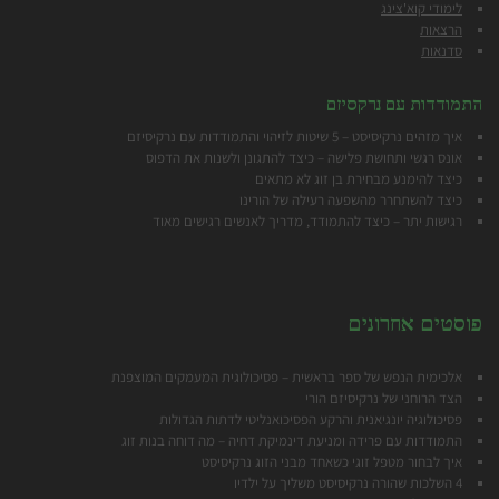
לימודי קוא'צינג
הרצאות
סדנאות
התמודדות עם נרקסיזם
איך מזהים נרקיסיסט – 5 שיטות לזיהוי והתמודדות עם נרקיסיזם
אונס רגשי ותחושת פלישה – כיצד להתגונן ולשנות את הדפוס
כיצד להימנע מבח
ירת בן זוג לא מתאים
כיצד להשתחרר מהשפעה רעילה של הורינו
רגישות יתר – כיצד להתמודד, מדריך לאנשים רגישים מאוד
פוסטים אחרונים
אלכימית הנפש של ספר בראשית – פסיכולוגית המעמקים המוצפנת
הצד הרוחני של נרקיסיזם הורי
פסיכולוגיה יונגיאנית והרקע הפסיכואנליטי לדתות הגדולות
התמודדות עם פרידה ומניעת דינמיקת דחיה – מה דוחה בנות זוג
איך לבחור מטפל זוגי כשאחד מבני הזוג נרקיסיסט
4 השלכות שהורה נרקיסיסט משליך על ילדיו