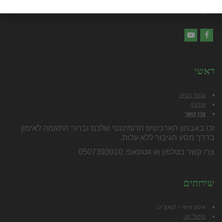
עקבו אחרי
YouTube
Facebook
ראשי
עמוד הבית
אודותי
צרו קשר
זכו באבחון הארכיטיפ הדומיננטי שלכם וברור התאמה לאימון
בדרך מסע הגיבור ללא עלות.
צרו קשר בטלפון או ווטסאפ: 0507393910
שירותים
אימון אישי – קואצ'ינג
טיפול זוגי