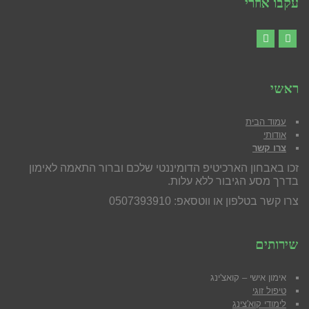
עקבו אחרי
YouTube
Facebook
ראשי
עמוד הבית
אודותי
צרו קשר
זכו באבחון הארכיטיפ הדומיננטי שלכם וברור התאמה לאימון
בדרך מסע הגיבור ללא עלות.
צרו קשר בטלפון או ווטסאפ: 0507393910
שירותים
אימון אישי – קואצ'ינג
טיפול זוגי
לימודי קוא'צינג