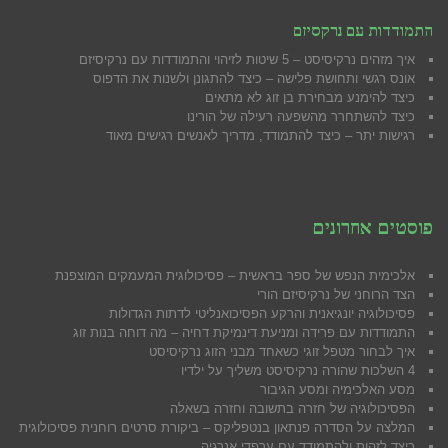
התמודדות עם נרקסיזם
איך מזהים נרקיסיסט – 5 שיטות לזיהוי והתמודדות עם נרקיסיזם
אונס רגשי ותחושת פלישה – כיצד להתגונן ולשנות את הדפוס
כיצד להימנע מבח
ירת בן זוג לא מתאים
כיצד להשתחרר מהשפעה רעילה של הורינו
רגישות יתר – כיצד להתמודד, מדריך לאנשים רגישים מאוד
פוסטים אחרונים
אלכימית הנפש של ספר בראשית – פסיכולוגית המעמקים המוצפנת
הצד הרוחני של נרקיסיזם הורי
פסיכולוגיה יונגיאנית והרקע הפסיכואנליטי לדתות הגדולות
התמודדות עם פרידה ומניעת דינמיקת דחיה – מה דוחה בנות זוג
איך לבחור מטפל זוגי כשאחד מבני הזוג נרקיסיסט
4 השלכות שהורה נרקיסיסט משליך על ילדיו
מסע האלכימיה ומסע הגיבור
הפסיכולוגיה של חזרה בתשובה וחזרה בשאלה
המלצה על הסדרה פנתאון בנטפליקס – ביקורת סרטים רוחנית פסיכולוגית
כיצד לזהות ולהתמודד עם ערפדי אנרגיה