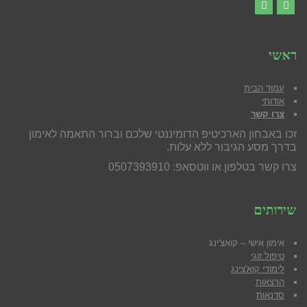
YouTube
Facebook
ראשי
עמוד הבית
אודותי
צרו קשר
זכו באבחון הארכיטיפ הדומיננטי שלכם וברור התאמה לאימון
בדרך מסע הגיבור ללא עלות.
צרו קשר בטלפון או ווטסאפ: 0507393910
שירותים
אימון אישי – קואצ'ינג
טיפול זוגי
לימודי קוא'צינג
הרצאות
סדנאות