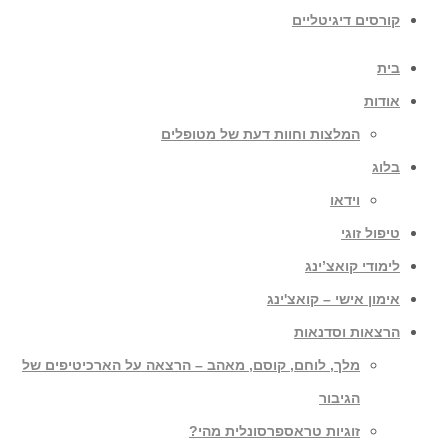
קורסים דיגיטליים
בית
אודות
המלצות וחוות דעת של מטופלים
בלוג
וידאו
טיפול זוגי
לימודי קואצ’ינג
אימון אישי – קואצ'ינג
הרצאות וסדנאות
מלך, לוחם, קוסם, מאהב – הרצאה על הארכיטיפים של
הגיבור
זוגיות טראספרסונלית מהי?