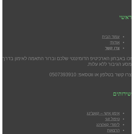
ראשי
עמוד הבית
אודותי
צרו קשר
זכו באבחון הארכיטיפ הדומיננטי שלכם וברור התאמה לאימון בדרך
מסע הגיבור ללא עלות.
צרו קשר בטלפון או ווטסאפ: 0507393910
שירותים
אימון אישי – קואצ'ינג
טיפול זוגי
לימודי קוא'צינג
הרצאות