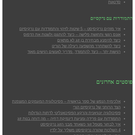
סדנאות
התמודדות עם נרקסיזם
איך מזהים נרקיסיסט – 5 שיטות לזיהוי והתמודדות עם נרקיסיזם
אונס רגשי ותחושת פלישה – כיצד להתגונן ולשנות את הדפוס
כיצד להימנע מבח
ירת בן זוג לא מתאים
כיצד להשתחרר מהשפעה רעילה של הורינו
רגישות יתר – כיצד להתמודד, מדריך לאנשים רגישים מאוד
פוסטים אחרונים
אלכימית הנפש של ספר בראשית – פסיכולוגית המעמקים המוצפנת
הצד הרוחני של נרקיסיזם הורי
פסיכולוגיה יונגיאנית והרקע הפסיכואנליטי לדתות הגדולות
התמודדות עם פרידה ומניעת דינמיקת דחיה – מה דוחה בנות זוג
איך לבחור מטפל זוגי כשאחד מבני הזוג נרקיסיסט
4 השלכות שהורה נרקיסיסט משליך על ילדיו