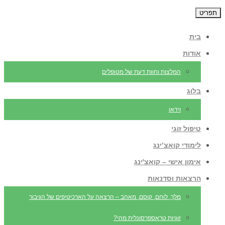
תפריט
בית
אודות
המלצות וחוות דעת של מטופלים
בלוג
וידאו
טיפול זוגי
לימודי קואצ’ינג
אימון אישי – קואצ'ינג
הרצאות וסדנאות
מלך, לוחם, קוסם, מאהב – הרצאה על הארכיטיפים של הגיבור
זוגיות טראספרסונלית מהי?