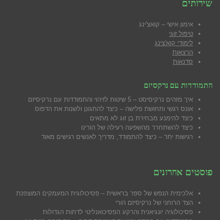
שירותים
אימון אישי – קואצ'ינג
טיפול זוגי
לימודי קוא'צינג
הרצאות
סדנאות
התמודדות עם נרקסיזם
איך מזהים נרקיסיסט – 5 שיטות לזיהוי והתמודדות עם נרקיסיזם
אונס רגשי ותחושת פלישה – כיצד להתגונן ולשנות את הדפוס
כיצד להימנע מבח
ירת בן זוג לא מתאים
כיצד להשתחרר מהשפעה רעילה של הורינו
רגישות יתר – כיצד להתמודד, מדריך לאנשים רגישים מאוד
פוסטים אחרונים
אלכימית הנפש של ספר בראשית – פסיכולוגית המעמקים המוצפנת
הצד הרוחני של נרקיסיזם הורי
פסיכולוגיה יונגיאנית והרקע הפסיכואנליטי לדתות הגדולות