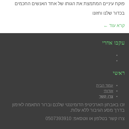
פוקח עיניים המתמצת את הגותו של אחד האנשים החכמים
בכדור שלנו וחזונו
קרא עוד ←
עקבו אחרי
Facebook
YouTube
ראשי
עמוד הבית
אודותי
צרו קשר
זכו באבחון הארכיטיפ הדומיננטי שלכם וברור התאמה לאימון
בדרך מסע הגיבור ללא עלות.
צרו קשר בטלפון או ווטסאפ: 0507393910