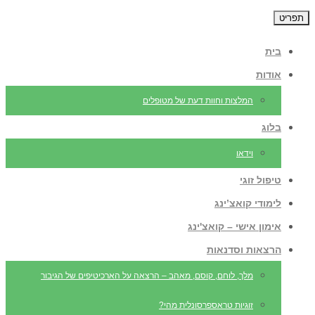
תפריט
בית
אודות
המלצות וחוות דעת של מטופלים
בלוג
וידאו
טיפול זוגי
לימודי קואצ’ינג
אימון אישי – קואצ'ינג
הרצאות וסדנאות
מלך, לוחם, קוסם, מאהב – הרצאה על הארכיטיפים של הגיבור
זוגיות טראספרסונלית מהי?