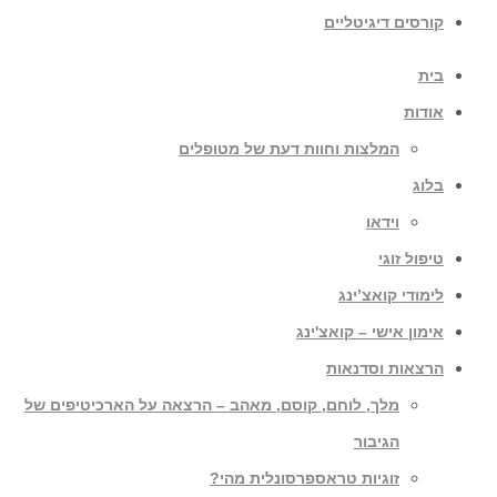
קורסים דיגיטליים
בית
אודות
המלצות וחוות דעת של מטופלים
בלוג
וידאו
טיפול זוגי
לימודי קואצ’ינג
אימון אישי – קואצ'ינג
הרצאות וסדנאות
מלך, לוחם, קוסם, מאהב – הרצאה על הארכיטיפים של
הגיבור
זוגיות טראספרסונלית מהי?