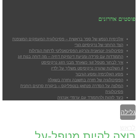
פוסטים אחרונים
אלכימית הנפש של ספר בראשית – פסיכולוגית המעמקים המוצפנת
הצד הרוחני של נרקיסיזם הורי
פסיכולוגיה יונגיאנית והרקע הפסיכואנליטי לדתות הגדולות
התמודדות עם פרידה ומניעת דינמיקת דחיה – מה דוחה בנות זוג
איך לבחור מטפל זוגי כשאחד מבני הזוג נרקיסיסט
4 השלכות שהורה נרקיסיסט משליך על ילדיו
מסע האלכימיה ומסע הגיבור
הפסיכולוגיה של חזרה בתשובה וחזרה בשאלה
המלצה על הסדרה פנתאון בנטפליקס – ביקורת סרטים רוחנית
פסיכולוגית
כיצד לזהות ולהתמודד עם ערפדי אנרגיה
גלילה
לראש
רוצה להיות מטפל-על