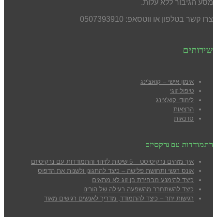
מסע הגיבור ללא עלות.
צרו קשר בטלפון או ווטסאפ: 0507393910
שירותים
אימון אישי – קואצ'ינג
טיפול זוגי
לימודי קוא'צינג
הרצאות
סדנאות
התמודדות עם נרקסיזם
איך מזהים נרקיסיסט – 5 שיטות לזיהוי והתמודדות עם נרקיסיזם
אונס רגשי ותחושת פלישה – כיצד להתגונן ולשנות את הדפוס
כיצד להימנע מבח
ירת בן זוג לא מתאים
כיצד להשתחרר מהשפעה רעילה של הורינו
רגישות יתר – כיצד להתמודד, מדריך לאנשים רגישים מאוד