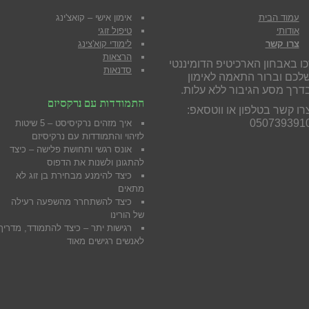
עמוד הבית
אימון אישי – קואצ'ינג
אודותי
טיפול זוגי
צרו קשר
לימודי קוא'צינג
הרצאות
כו באבחון הארכיטיפ הדומיננטי
סדנאות
לכם וברור התאמה לאימון
דרך מסע הגיבור ללא עלות.
התמודדות עם נרקסיזם
רו קשר בטלפון או ווטסאפ:
050739391
איך מזהים נרקיסיסט – 5 שיטות
לזיהוי והתמודדות עם נרקיסיזם
אונס רגשי ותחושת פלישה – כיצד
להתגונן ולשנות את הדפוס
כיצד להימנע מבח
ירת בן זוג לא
מתאים
כיצד להשתחרר מהשפעה רעילה
של הורינו
רגישות יתר – כיצד להתמודד, מדריך
לאנשים רגישים מאוד