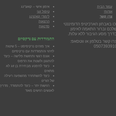
עמוד הבית
אימון אישי – קואצ'ינג
אודותי
טיפול זוגי
צרו קשר
לימודי קוא'צינג
הרצאות
כו באבחון הארכיטיפ הדומיננטי
סדנאות
לכם וברור התאמה לאימון
דרך מסע הגיבור ללא עלות.
התמודדות עם נרקסיזם
רו קשר בטלפון או ווטסאפ:
050739391
איך מזהים נרקיסיסט – 5 שיטות
לזיהוי והתמודדות עם נרקיסיזם
אונס רגשי ותחושת פלישה – כיצד
להתגונן ולשנות את הדפוס
כיצד להימנע מבח
ירת בן זוג לא
מתאים
כיצד להשתחרר מהשפעה רעילה
של הורינו
רגישות יתר – כיצד להתמודד, מדריך
לאנשים רגישים מאוד