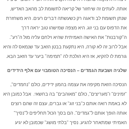
אותה. לעתים זה שיחזור של קריאה לתשומת לב מהאב האדיש,
שנתן תשומת לב ודאגה רק כשעשתה דברים רעים. היא משחזרת
את הדפוס עם בני זוג. היא מצפה שמישהו טוב יראה דרך
ה"קורבנות" את האישה האמיתית שהיא וילחם עליה מול ה"רע".
אבל לרוב זה לא קורה, היא נתקעת בבטן הזאב עד שנמאס לה והיא
גורמת לו להקיא, אז היא הולכת לה "תמימה" ביער עד הזאב הבא.
שלגיה ושבעת הגמדים – הנסיכה הטומבוי עם אלף הידידים
הנסיכה הזאת מקיפה את עצמה בהמון ידידים, כולם "נחמדים",
"זמינים" ו"מעריצים", כולם "מאוהבים" בה בחשאי. אבל כמובן היא
לא באמת רואה אותם כ"בני זוג" או גברים, עצם זה שהם רוצים
אותה הופך אותם ל"גמדים". הם בסך הכול תחליפים ל"נסיך"
האמיתי שמתאחר להגיע. נסיך "בלתי מושג" שכמובן לא יגיע