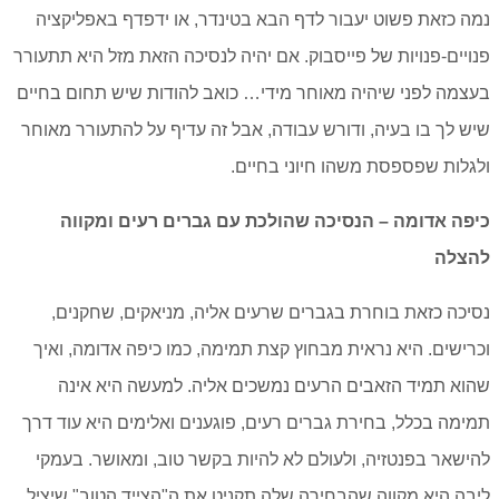
נמה כזאת פשוט יעבור לדף הבא בטינדר, או ידפדף באפליקציה
פנויים-פנויות של פייסבוק. אם יהיה לנסיכה הזאת מזל היא תתעורר
בעצמה לפני שיהיה מאוחר מידי… כואב להודות שיש תחום בחיים
שיש לך בו בעיה, ודורש עבודה, אבל זה עדיף על להתעורר מאוחר
ולגלות שפספסת משהו חיוני בחיים.
כיפה אדומה – הנסיכה שהולכת עם גברים רעים ומקווה
להצלה
נסיכה כזאת בוחרת בגברים שרעים אליה, מניאקים, שחקנים,
וכרישים. היא נראית מבחוץ קצת תמימה, כמו כיפה אדומה, ואיך
שהוא תמיד הזאבים הרעים נמשכים אליה. למעשה היא אינה
תמימה בכלל, בחירת גברים רעים, פוגענים ואלימים היא עוד דרך
להישאר בפנטזיה, ולעולם לא להיות בקשר טוב, ומאושר. בעמקי
ליבה היא מקווה שהבחירה שלה תקניט את ה"הצייד הטוב" שיציל