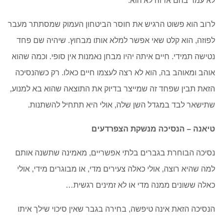
לא עמד בהם אז זה לא הוא.
לרוב הוא פשוט הרגיש את חוסר הביטחון העמוק שמסתתר מעבר
לפוזה, הוא קלט שאי אפשר למלא אותו מבחוץ. שיהיה שם פחד
נטישה תמידי. חיים איתה יהיו מבחן נאמנות אין סופי. וכמה שהוא
אוהב ומאוהב בה, הוא לא רצה לעצמו חיים כאלו. רק כשהנסיכה
הזאת תבין שפחד זה שמייצר בדיוק את התוצאה שהוא בא למנוע,
שתישאר לבד במגדל השן שלה, אולי היא תתחיל להשתנות.
טיאנה – הנסיכה מנשקת הצפרדעים
נסיכה הבוחרת בגברים בלתי אפשריים, מאמינה שתשנה אותם
למה שהיא רוצה, אולי כאלה צעירים מדי, או מבוגרים מידי, אולי
כאלה ששונים ממנה מדי או לא זמינים רגשית…
הנסיכה הזאת אינה טיפשה, בחירה בגבר שאין סיכוי שילך איתו