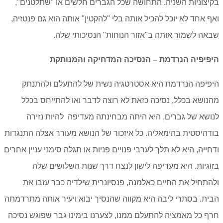
בקיצוניות השניה. התחושה שכל הגברים חלשים או "שתלטנים",
ואף אחד לא יוכל להכיל אותה בלי "להקטין" אותה הוא גם פנטזיה,
שבאה לשמור אותה ב"אזור הנוחות" הנסיכותי שלה.
היפיפיה הנרדמת – הנסיכה המדחיקה והמנותקת
היפיפה הנרדמת היא אסטרטגיה נשית של להתעלם ולהתנתק
מהנושא בכלל, נסיכה כזאת לא רוצה לדבר ואו להתייחס בכלל
לנושא של גברים, היא היתה מבחינתה מעדיפה להיות נזירה
בודהיסטית בהימאליה. כל איזכור של הנושא מעורר אצלה התנגדות
ודחייה, היא לא תלך לערבי פנויים פניות או תגלה סימני עניין אחרים
בזוגיות. היא מעדיפה לישון לנצח דרך שנות השלושים שלה
ולהתחיל את החיים כאלמנה, פנסיונרית שילדיה כבר עזבו את
הבית. בסתרי ליבה היא מקווה שהנסיך יבוא ויעיר אותה מתרדמתה
חרף כל מאמציה להתעלם ממנו, לצערנו בימינו גבר שפוגש נסיכה