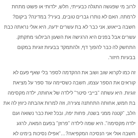
לרוב מי שפגשה התגלה כבעייתי, חלש, ילדותי או פשוט מתחת
לרמתה. האם לא נותרו גברים טובים, בעיר? במדינה? ביקום?
חשבה בייאוש, אני כבר לא בת עשרים ידעה, היא אולי נראתה כבת
עשרים אבל בפנים היא הרגישה את השעון הביולוגי מתקתק.
התחשק לה כבר להפוך דף, ולהתמקד בבעיות זוגיות במקום
בבעיות חיזור.
זה כמו לקרוא שוב ושוב את ההקדמה לספר בלי שאף פעם לא
קוראים את הספר עצמו, חשבה כשסיימה עוד ספר על מציאת
זוגיות. היא עשתה "בייבי סיטר" לילדה של אחותה, ילדה מקסימה
בת חמש, אחותה התחתנה צעירה, וזה למרות אהבתה כיווץ לה את
הלב, "קטנה ממני בשנה, פחות יפה, ובכל זאת כבר נשואה ועם
ילדה מקסימה". היא שמה לילדה "פרוזן" בפעם המאה, לרגע
חשבה אולי אני הנסיכה המקפיאה?…"אפילו נסיכות בימינו לא