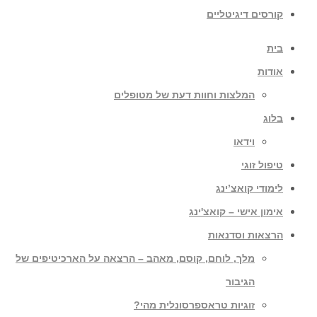
קורסים דיגיטליים
בית
אודות
המלצות וחוות דעת של מטופלים
בלוג
וידאו
טיפול זוגי
לימודי קואצ’ינג
אימון אישי – קואצ'ינג
הרצאות וסדנאות
מלך, לוחם, קוסם, מאהב – הרצאה על הארכיטיפים של
הגיבור
זוגיות טראספרסונלית מהי?