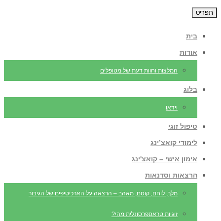
תפריט
בית
אודות
המלצות וחוות דעת של מטופלים
בלוג
וידאו
טיפול זוגי
לימודי קואצ’ינג
אימון אישי – קואצ'ינג
הרצאות וסדנאות
מלך, לוחם, קוסם, מאהב – הרצאה על הארכיטיפים של הגיבור
זוגיות טראספרסונלית מהי?