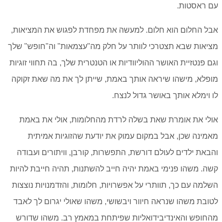
עם ראסטות.
אבל החלום הוא חלום. למעשה את מפחדת לפגוש את המציאות,
מציאות שבא תצטרכי לוותר על חלק מה"עצמאות" וה"חופש" שלך
וגם פנטזיית האושר ההוליוודיות או הטנטרית שלך, בה תחווי זוגיות
מופלא, מישהו שיראה אותך באמת, שייתן לך את מה שאת זקוקה
לו וימלא אותך באושר גדול לנצח.
‏אולי את אומרת שאת בשלה לרדת מהחלומות, אולי את באמת
מאמינה שכן, אבל במקום עמוק את יודעת שהזוגיות אמיתית
והבאת ילדים לעולם דורשת, התפשרות, קורבן, וויתורים ועבודה
קשה. משהו פנימי באמת יהיה חייב להשתנות, תהיה חייבת להיות
השלמה עם כך, תוותרי על אפשרויות, חלומות, והזדמנויות נוצצות
לטובת משהו שנראה חיוור ויבשושי, משהו שאולי יגרום לך לאבד
מהחופש והאינדיבידואליות שפיתחת במאמץ רב. משהו שדורש