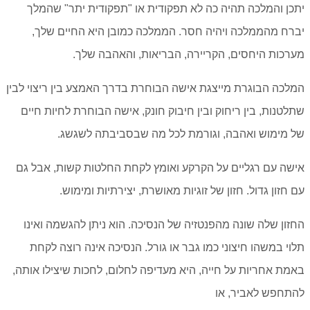
יתכן והמלכה תהיה כה לא תפקודית או "תפקודית יתר" שהמלך
יברח מהממלכה ויהיה חסר.
הממלכה כמובן היא החיים שלך,
מערכות היחסים, הקריירה, הבריאות, והאהבה שלך.
המלכה הבוגרת מייצגת אישה הבוחרת בדרך האמצע בין ריצוי לבין
שתלטנות, בין ריחוק ובין חיבוק חונק, אישה הבוחרת לחיות חיים
של מימוש ואהבה, וגורמת לכל מה שבסביבתה לשגשג.
אישה עם רגליים על הקרקע ואומץ לקחת החלטות קשות, אבל גם
עם חזון גדול. חזון של זוגיות מאושרת, יצירתיות ומימוש.
החזון שלה שונה מהפנטזיה של הנסיכה. הוא ניתן להגשמה ואינו
תלוי במשהו חיצוני כמו גבר או גורל.
הנסיכה אינה רוצה לקחת
באמת אחריות על חייה, היא מעדיפה לחלום, לחכות שיצילו אותה,
להתחפש לאביר, או