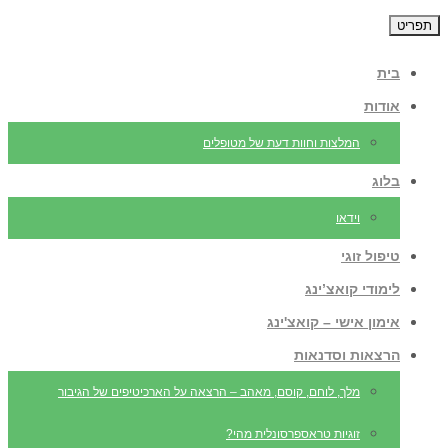
תפריט
בית
אודות
המלצות וחוות דעת של מטופלים
בלוג
וידאו
טיפול זוגי
לימודי קואצ’ינג
אימון אישי – קואצ'ינג
הרצאות וסדנאות
מלך, לוחם, קוסם, מאהב – הרצאה על הארכיטיפים של הגיבור
זוגיות טראספרסונלית מהי?