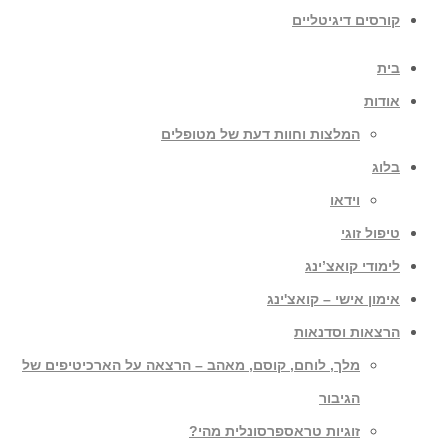
קורסים דיגיטליים
בית
אודות
המלצות וחוות דעת של מטופלים
בלוג
וידאו
טיפול זוגי
לימודי קואצ’ינג
אימון אישי – קואצ'ינג
הרצאות וסדנאות
מלך, לוחם, קוסם, מאהב – הרצאה על הארכיטיפים של
הגיבור
זוגיות טראספרסונלית מהי?