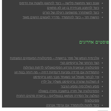
אונס רגשי ותחושת פלישה – כיצד להתגונן ולשנות את הדפוס
כיצד להימנע מבח
ירת בן זוג לא מתאים
כיצד להשתחרר מהשפעה רעילה של הורינו
רגישות יתר – כיצד להתמודד, מדריך לאנשים רגישים מאוד
פוסטים אחרונים
אלכימית הנפש של ספר בראשית – פסיכולוגית המעמקים המוצפנת
הצד הרוחני של נרקיסיזם הורי
פסיכולוגיה יונגיאנית והרקע הפסיכואנליטי לדתות הגדולות
התמודדות עם פרידה ומניעת דינמיקת דחיה – מה דוחה בנות זוג
איך לבחור מטפל זוגי כשאחד מבני הזוג נרקיסיסט
4 השלכות שהורה נרקיסיסט משליך על ילדיו
מסע האלכימיה ומסע הגיבור
הפסיכולוגיה של חזרה בתשובה וחזרה בשאלה
המלצה על הסדרה פנתאון בנטפליקס – ביקורת סרטים רוחנית
פסיכולוגית
כיצד לזהות ולהתמודד עם ערפדי אנרגיה