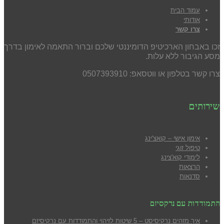
עמוד הבית
אודותי
צרו קשר
זכו באבחון הארכיטיפ הדומיננטי שלכם וברור התאמה לאימון בדרך
מסע הגיבור ללא עלות.
צרו קשר בטלפון או ווטסאפ: 0507393910
שירותים
אימון אישי – קואצ'ינג
טיפול זוגי
לימודי קוא'צינג
הרצאות
סדנאות
התמודדות עם נרקסיזם
איך מזהים נרקיסיסט – 5 שיטות לזיהוי והתמודדות עם נרקיסיזם