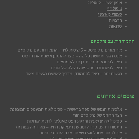
אימון אישי – קואצ'ינג
טיפול זוגי
לימודי קוא'צינג
הרצאות
סדנאות
התמודדות עם נרקסיזם
איך מזהים נרקיסיסט – 5 שיטות לזיהוי והתמודדות עם נרקיסיזם
אונס רגשי ותחושת פלישה – כיצד להתגונן ולשנות את הדפוס
כיצד להימנע מבח
ירת בן זוג לא מתאים
כיצד להשתחרר מהשפעה רעילה של הורינו
רגישות יתר – כיצד להתמודד, מדריך לאנשים רגישים מאוד
פוסטים אחרונים
אלכימית הנפש של ספר בראשית – פסיכולוגית המעמקים המוצפנת
הצד הרוחני של נרקיסיזם הורי
פסיכולוגיה יונגיאנית והרקע הפסיכואנליטי לדתות הגדולות
התמודדות עם פרידה ומניעת דינמיקת דחיה – מה דוחה בנות זוג
איך לבחור מטפל זוגי כשאחד מבני הזוג נרקיסיסט
4 השלכות שהורה נרקיסיסט משליך על ילדיו