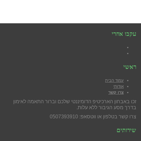
עקבו אחרי
Facebook
YouTube
ראשי
עמוד הבית
אודותי
צרו קשר
זכו באבחון הארכיטיפ הדומיננטי שלכם וברור התאמה לאימון
בדרך מסע הגיבור ללא עלות.
צרו קשר בטלפון או ווטסאפ: 0507393910
שירותים