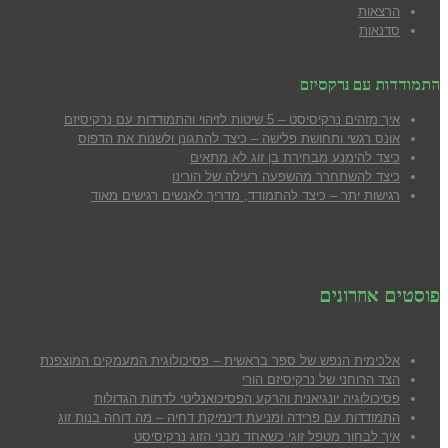
הרצאות
סדנאות
התמודדות עם נרקסיזם
איך מזהים נרקיסיסט – 5 שיטות לזיהוי והתמודדות עם נרקיסיזם
אונס רגשי ותחושת פלישה – כיצד להתגונן ולשנות את הדפוס
כיצד להימנע מבח
ירת בן זוג לא מתאים
כיצד להשתחרר מהשפעה רעילה של הורינו
רגישות יתר – כיצד להתמודד, מדריך לאנשים רגישים מאוד
פוסטים אחרונים
אלכימית הנפש של ספר בראשית – פסיכולוגית המעמקים המוצפנת
הצד הרוחני של נרקיסיזם הורי
פסיכולוגיה יונגיאנית והרקע הפסיכואנליטי לדתות הגדולות
התמודדות עם פרידה ומניעת דינמיקת דחיה – מה דוחה בנות זוג
איך לבחור מטפל זוגי כשאחד מבני הזוג נרקיסיסט