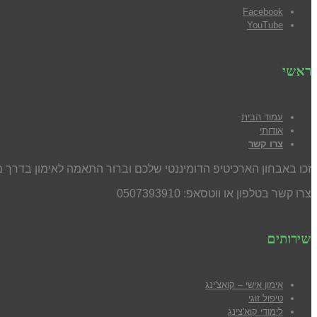
Facebook
YouTube
ראשי
עמוד הבית
אודותי
צרו קשר
זכו באבחון הארכיטיפ הדומיננטי שלכם וברור התאמה לאימון בדרך מ
צרו קשר בטלפון או ווטסאפ: 0507393910
שירותים
אימון אישי – קואצ'ינג
טיפול זוגי
לימודי קוא'צינג