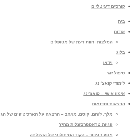
קורסים דיגיטליים
בית
אודות
המלצות וחוות דעת של מטופלים
בלוג
וידאו
טיפול זוגי
לימודי קואצ’ינג
אימון אישי – קואצ'ינג
הרצאות וסדנאות
מלך, לוחם, קוסם, מאהב – הרצאה על הארכיטיפים של הגי
זוגיות טראספרסונלית מהי?
מסע הגיבור – הקוד המיתולוגי של ההצלחה