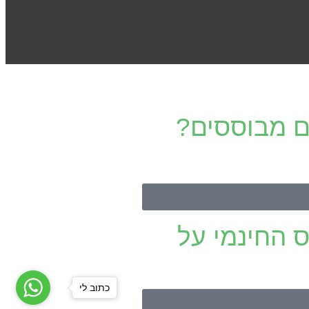
ם מבוססים?
 החינמי על
כתוב לי