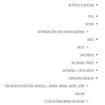
קורסים דיגיטליים
בית
אודות
המלצות וחוות דעת של מטופלים
בלוג
וידאו
טיפול זוגי
לימודי קואצ’ינג
אימון אישי – קואצ'ינג
הרצאות וסדנאות
מלך, לוחם, קוסם, מאהב – הרצאה על הארכיטיפים של
הגיבור
זוגיות טראספרסונלית מהי?