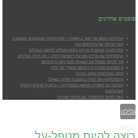
פוסטים אחרונים
אלכימית הנפש של ספר בראשית – פסיכולוגית המעמקים המוצפנת
הצד הרוחני של נרקיסיזם הורי
פסיכולוגיה יונגיאנית והרקע הפסיכואנליטי לדתות הגדולות
התמודדות עם פרידה ומניעת דינמיקת דחיה – מה דוחה בנות זוג
איך לבחור מטפל זוגי כשאחד מבני הזוג נרקיסיסט
4 השלכות שהורה נרקיסיסט משליך על ילדיו
מסע האלכימיה ומסע הגיבור
הפסיכולוגיה של חזרה בתשובה וחזרה בשאלה
המלצה על הסדרה פנתאון בנטפליקס – ביקורת סרטים רוחנית
פסיכולוגית
כיצד לזהות ולהתמודד עם ערפדי אנרגיה
גלילה
לראש
רוצה להיות מטפל-על