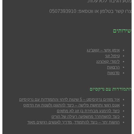
מסע הגיבור ללא עלות.
צרו קשר בטלפון או ווטסאפ: 0507393910
שירותים
אימון אישי – קואצ'ינג
טיפול זוגי
לימודי קוא'צינג
הרצאות
סדנאות
התמודדות עם נרקסיזם
איך מזהים נרקיסיסט – 5 שיטות לזיהוי והתמודדות עם נרקיסיזם
אונס רגשי ותחושת פלישה – כיצד להתגונן ולשנות את הדפוס
כיצד להימנע מבח
ירת בן זוג לא מתאים
כיצד להשתחרר מהשפעה רעילה של הורינו
רגישות יתר – כיצד להתמודד, מדריך לאנשים רגישים מאוד