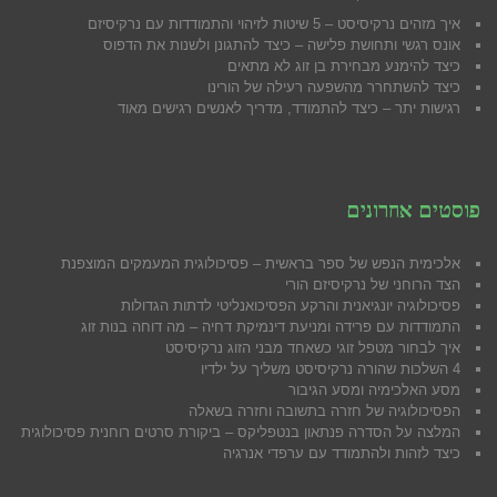
איך מזהים נרקיסיסט – 5 שיטות לזיהוי והתמודדות עם נרקיסיזם
אונס רגשי ותחושת פלישה – כיצד להתגונן ולשנות את הדפוס
כיצד להימנע מבח
ירת בן זוג לא מתאים
כיצד להשתחרר מהשפעה רעילה של הורינו
רגישות יתר – כיצד להתמודד, מדריך לאנשים רגישים מאוד
פוסטים אחרונים
אלכימית הנפש של ספר בראשית – פסיכולוגית המעמקים המוצפנת
הצד הרוחני של נרקיסיזם הורי
פסיכולוגיה יונגיאנית והרקע הפסיכואנליטי לדתות הגדולות
התמודדות עם פרידה ומניעת דינמיקת דחיה – מה דוחה בנות זוג
איך לבחור מטפל זוגי כשאחד מבני הזוג נרקיסיסט
4 השלכות שהורה נרקיסיסט משליך על ילדיו
מסע האלכימיה ומסע הגיבור
הפסיכולוגיה של חזרה בתשובה וחזרה בשאלה
המלצה על הסדרה פנתאון בנטפליקס – ביקורת סרטים רוחנית פסיכולוגית
כיצד לזהות ולהתמודד עם ערפדי אנרגיה