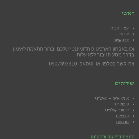
ראשי
עמוד הבית
אודותי
צרו קשר
זכו באבחון הארכיטיפ הדומיננטי שלכם וברור התאמה לאימון
בדרך מסע הגיבור ללא עלות.
צרו קשר בטלפון או ווטסאפ: 0507393910
שירותים
אימון אישי – קואצ'ינג
טיפול זוגי
לימודי קוא'צינג
הרצאות
סדנאות
התמודדות עם נרקסיזם