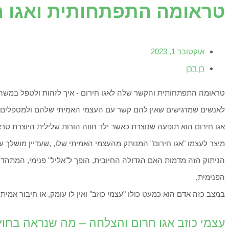
טראומה התפתחותית ואגו חיר
אוקטובר 1, 2023
רן דרן
טראומה התפתחותית והקשר שלה לאגו חירום - איך לזהות ולטפל במשהו 
לאנשים שמרגישים שאין להם קשר עם העצמי האמיתי שלהם ולמטפלים ה
אגו חירום הוא תופעה שנוצרת כאשר ילד חווה הורות שלילית היוצרת ט
מיצר לעצמו "אגו חירום" המנותק מהעצמי האמיתי שלו, ,שעדיין מושלך ע
הניתוק הזה מדמות האם הגדולה החיובית, הופך ל"אליל" פנימי, המתהדר 
הפנימית,
במצב כזה אדם הוא כמעט כולו "עצמי כוזב" ואין לו עומק, או חיבור אמיתי
עצמי כוזב אגו חרום והצלחה – מה שנראה בחו