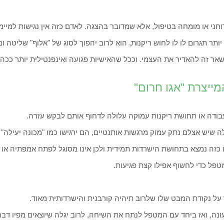
חני או מומחה בטיפול, אלא שמדובר בהצגה. לאדם כזה אין נגישות למיימד ש
ותר תגרום לו לו לחוש ריקנות, הוא לרוב יהפוך לסוג של "אלוף" שליטה ו
אר זה להאדיר את העצמי. וככל שהאישיות פגועה ואינפנטילית יותר ככה 
יצרת "אגו חרום"
העבודה או תחושת ריקנות עמוקה עלולה לדחוף אותם לבקש עזרה.
ה שיש אצלם נתק עמוק מרגשות אותנטיים, הם ירגישו כמו "מכונה יעילה" 
כזה נמצא בתחושת הישרדות תמידית ולכן אינו מסוגל לפתח אמפתיה או 
מטפל כדי לחשוף אפילו קצת פגיעות.
 על נקודת המבט שלו שלרוב תיהיה קורבנית והישרדותית מאוד.
נה, ואז ביחד עם המטפל לנתח את השיחה, לרוב יגלה שיוצאים מפיו דברי