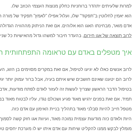
למרות שלעיתים יתהדר ברוחניות כחלק מנוצות העצמי הכוזב שלו.
הוא יאמין לחלוטין ב"תפקוד" שלו, ועלול אפילו "לאמץ" תפקיד של מורה רו
אדם מואר, מבחינתו האגו הוא אלוהים. אם זאת הניתוק מההוויה הגדולה י
לרוב תוצאה של אגו חירום
, בהעדר חיבור למשהו גדול מהאישיות כל שניש
איך מטפלים באדם עם טראומה התפתחותית המי
לרוב אנשים כאלו לא יגיעו לטיפול, אם זאת במקרים מסוימים בן הזוג, 
לרוב הם יטענו שאינם חושבים שיש איתם בעיה, אבל ברור עמוק יותר יגל
בטיפול הדבר הראשון שצריך לעשות זה לעזור לאדם לפתח מודעות, אדם 
תמיד. אם זאת בפנים ירגיש מאוד פגיע ושכולם נגדו, עליו לבטוח מאוד ב
מטפל חייב להיות סבלני מאוד בתהליך בניית האימון עם אדם כזה.
היות ולאדם כזה מודעות עצמית נמוכה מאוד, ועיוות אגו חזק קשה לסמוך
מומלץ לבקש ממנו להקליט שיחות עם אדם איתו יש לו מערכת יחסים טעו