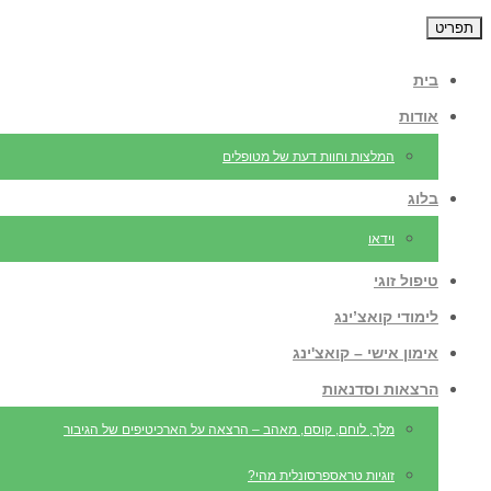
תפריט
בית
אודות
המלצות וחוות דעת של מטופלים
בלוג
וידאו
טיפול זוגי
לימודי קואצ’ינג
אימון אישי – קואצ'ינג
הרצאות וסדנאות
מלך, לוחם, קוסם, מאהב – הרצאה על הארכיטיפים של הגיבור
זוגיות טראספרסונלית מהי?