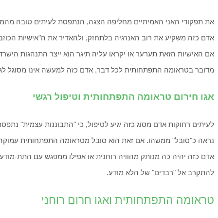
את תפקודי האני האמיתיים מחליפה הצגה, הנתפסת לעיתים טובה מהמקור,
אדם כזה משקיע את רוב האנרגיה בלתחזק, ולהאדיר את ה"אישיות הכוזבת"
אם האישיות הזאת תערער או יקראו עליה תיגר הוא ייצר התנהגות הישרדו
מדובר בטראומה התפתחותית לכל דבר, אדם כזה למעשה אינו מסוגל לגדו
אגו חירום טראומה התפתחותית וטיפול רגשי
לעיתים רחוקות אדם מסוג כזה יגיע לטיפול, כי "התבוננות עצמית" נתפסת
נראה כ"סובל" ממשהו. אם זאת הוא סובל מטראומה התפתחותית עמוקה 
אדם כזה יהיה כה מנותק מהוויה רוחנית או אפילו ממפגש עם התת-מודע 
להתקרב אל "רבדים" של הלא מודע.
טראומה התפתחותית ואגו חרום רוחני