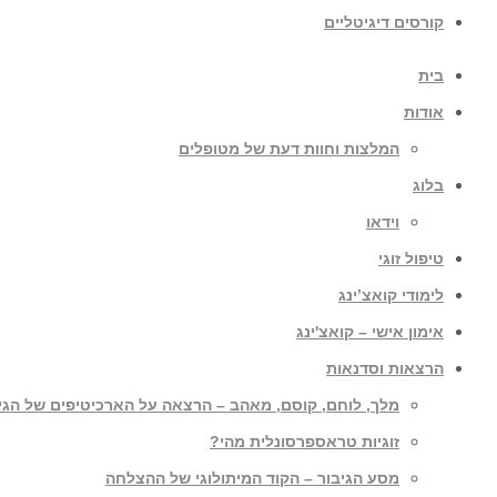
קורסים דיגיטליים
בית
אודות
המלצות וחוות דעת של מטופלים
בלוג
וידאו
טיפול זוגי
לימודי קואצ’ינג
אימון אישי – קואצ'ינג
הרצאות וסדנאות
מלך, לוחם, קוסם, מאהב – הרצאה על הארכיטיפים של הגי
זוגיות טראספרסונלית מהי?
מסע הגיבור – הקוד המיתולוגי של ההצלחה