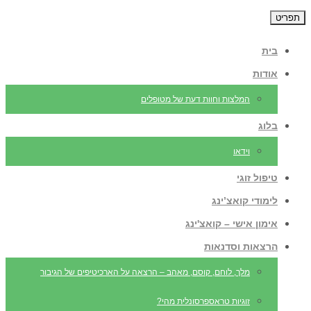
תפריט
בית
אודות
המלצות וחוות דעת של מטופלים
בלוג
וידאו
טיפול זוגי
לימודי קואצ’ינג
אימון אישי – קואצ'ינג
הרצאות וסדנאות
מלך, לוחם, קוסם, מאהב – הרצאה על הארכיטיפים של הגיבור
זוגיות טראספרסונלית מהי?