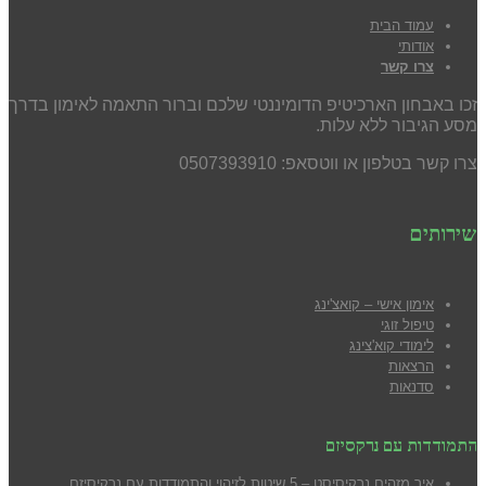
עמוד הבית
אודותי
צרו קשר
זכו באבחון הארכיטיפ הדומיננטי שלכם וברור התאמה לאימון בדרך
מסע הגיבור ללא עלות.
צרו קשר בטלפון או ווטסאפ: 0507393910
שירותים
אימון אישי – קואצ'ינג
טיפול זוגי
לימודי קוא'צינג
הרצאות
סדנאות
התמודדות עם נרקסיזם
איך מזהים נרקיסיסט – 5 שיטות לזיהוי והתמודדות עם נרקיסיזם