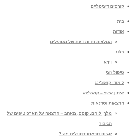
קורסים דיגיטליים
בית
אודות
המלצות וחוות דעת של מטופלים
בלוג
וידאו
טיפול זוגי
לימודי קואצ’ינג
אימון אישי – קואצ'ינג
הרצאות וסדנאות
מלך, לוחם, קוסם, מאהב – הרצאה על הארכיטיפים של
הגיבור
זוגיות טראספרסונלית מהי?