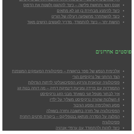
אונס רגשי ותחושת פלישה – כיצד להתגונן ולשנות את הדפוס
כיצד להימנע מבח
ירת בן זוג לא מתאים
כיצד להשתחרר מהשפעה רעילה של הורינו
רגישות יתר – כיצד להתמודד, מדריך לאנשים רגישים מאוד
פוסטים אחרונים
אלכימית הנפש של ספר בראשית – פסיכולוגית המעמקים המוצפנת
הצד הרוחני של נרקיסיזם הורי
פסיכולוגיה יונגיאנית והרקע הפסיכואנליטי לדתות הגדולות
התמודדות עם פרידה ומניעת דינמיקת דחיה – מה דוחה בנות זוג
איך לבחור מטפל זוגי כשאחד מבני הזוג נרקיסיסט
4 השלכות שהורה נרקיסיסט משליך על ילדיו
מסע האלכימיה ומסע הגיבור
הפסיכולוגיה של חזרה בתשובה וחזרה בשאלה
המלצה על הסדרה פנתאון בנטפליקס – ביקורת סרטים רוחנית
פסיכולוגית
כיצד לזהות ולהתמודד עם ערפדי אנרגיה