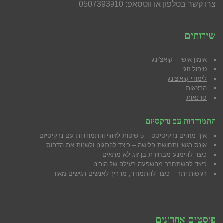
צרו קשר בטלפון או ווטסאפ: 0507393910
שירותים
אימון אישי – קואצ'ינג
טיפול זוגי
לימודי קוא'צינג
הרצאות
סדנאות
התמודדות עם נרקסיזם
איך מזהים נרקיסיסט – 5 שיטות לזיהוי והתמודדות עם נרקיסיזם
אונס רגשי ותחושת פלישה – כיצד להתגונן ולשנות את הדפוס
כיצד להימנע מבח
ירת בן זוג לא מתאים
כיצד להשתחרר מהשפעה רעילה של הורינו
רגישות יתר – כיצד להתמודד, מדריך לאנשים רגישים מאוד
פוסטים אחרונים