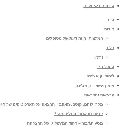
קורסים דיגיטליים
בית
אודות
המלצות וחוות דעת של מטופלים
בלוג
וידאו
טיפול זוגי
לימודי קואצ’ינג
אימון אישי – קואצ'ינג
הרצאות וסדנאות
מלך, לוחם, קוסם, מאהב – הרצאה על הארכיטיפים של הגי
זוגיות טראספרסונלית מהי?
מסע הגיבור – הקוד המיתולוגי של ההצלחה