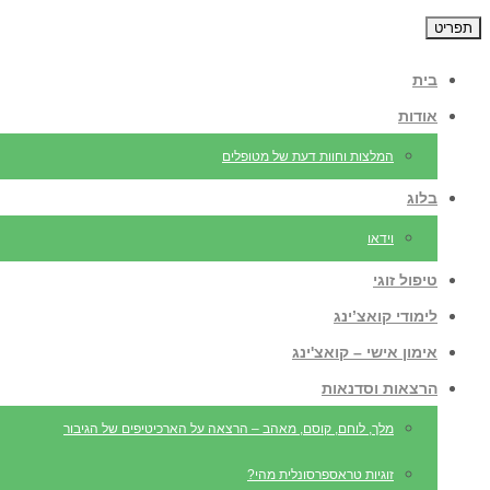
תפריט
בית
אודות
המלצות וחוות דעת של מטופלים
בלוג
וידאו
טיפול זוגי
לימודי קואצ’ינג
אימון אישי – קואצ'ינג
הרצאות וסדנאות
מלך, לוחם, קוסם, מאהב – הרצאה על הארכיטיפים של הגיבור
זוגיות טראספרסונלית מהי?